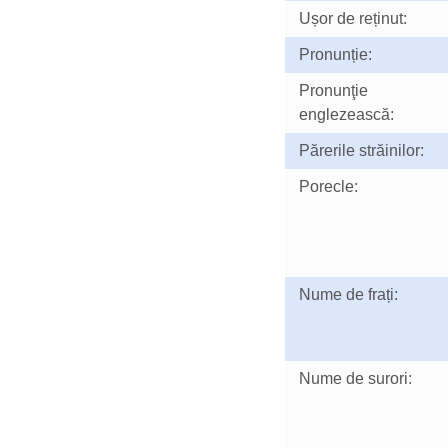
Ușor de reținut:
Pronunție:
Pronunţie
englezească:
Părerile străinilor:
Porecle:
Nume de frați:
Nume de surori: