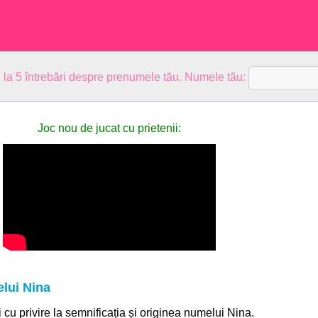
 la 5 întrebări despre prenumele tău. Numele tău:
Joc nou de jucat cu prietenii:
lui Nina
i cu privire la semnificația și originea numelui Nina.