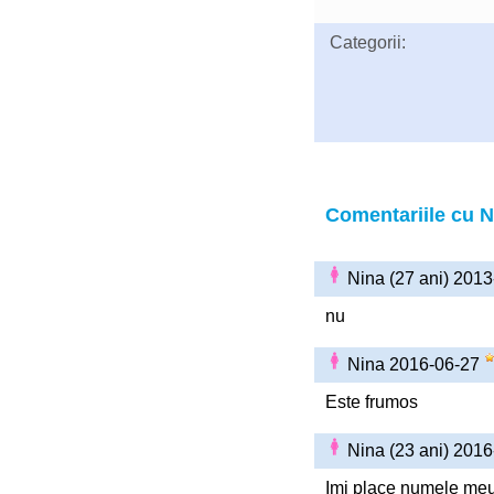
Categorii:
Comentariile cu N
Nina (27 ani) 201
nu
Nina 2016-06-27
Este frumos
Nina (23 ani) 201
Imi place numele me