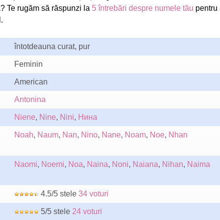
? Te rugăm să răspunzi la
5 întrebări despre numele tău
pentru 
.
întotdeauna curat, pur
Feminin
American
Antonina
Niene
,
Nine
,
Nini
,
Нина
Noah
,
Naum
,
Nan
,
Nino
,
Nane
,
Noam
,
Noe
,
Nhan
Naomi
,
Noemi
,
Noa
,
Naina
,
Noni
,
Naiana
,
Nihan
,
Naima
4.5/5 stele
34 voturi
5/5 stele
24 voturi