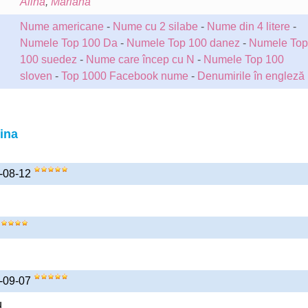
Alina
,
Mariana
Nume americane
-
Nume cu 2 silabe
-
Nume din 4 litere
-
Numele Top 100 Da
-
Numele Top 100 danez
-
Numele Top
100 suedez
-
Nume care încep cu N
-
Numele Top 100
sloven
-
Top 1000 Facebook nume
-
Denumirile în engleză
ina
3-08-12
6-09-07
u