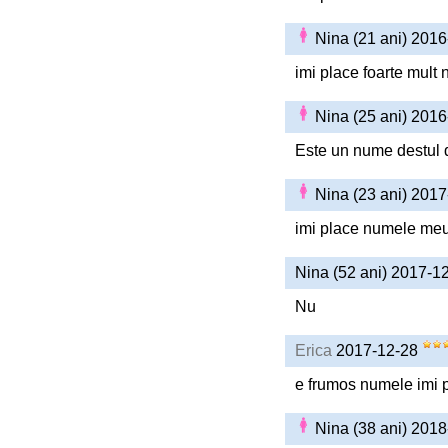
Nina (21 ani) 201
imi place foarte mult
Nina (25 ani) 201
Este un nume destul 
Nina (23 ani) 201
imi place numele meu 
Nina (52 ani) 2017-1
Nu
Erica
2017-12-28
e frumos numele imi p
Nina (38 ani) 201