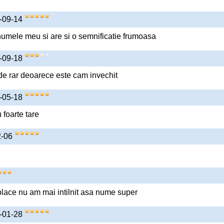
6-09-14
 numele meu si are si o semnificatie frumoasa
6-09-18
de rar deoarece este cam invechit
7-05-18
foarte tare
2-06
lace nu am mai intilnit asa nume super
8-01-28