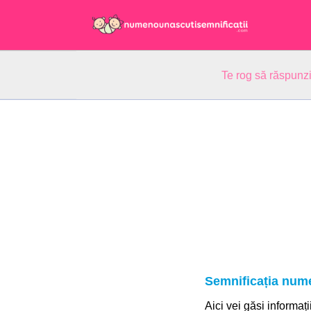
Te rog să răspunzi
Semnificația nume
Aici vei găsi informați