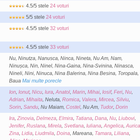
4.5/5 stele
24 voturi
5/5 stele
24 voturi
4.5/5 stele
32 voturi
4.5/5 stele
33 voturi
Nu, Ninutza, Nanusca, Ninca, Nineta, Nu Am, Nam,
Ninușca, Nin, Ninel, Nina-Gaina, Nina-Svinina, Ninasca,
Nineli, Nini, Ninuca, Nina Balerina, Nina Besina, Toropala,
Baua
Mai multe porecle
Ion
,
Ionut
,
Nicu
,
Iura
,
Anatol
,
Marin
,
Mihai
,
Iosif
,
Feri
,
Nu
,
Adrian
,
Mihaita
, Neluta,
Romica
,
Valera
,
Mircea
,
Silviu
,
Sorin
,
Sandu
, Nu Maiam,
Costel
, Nu Am,
Tudor
,
Dorin
Ira
,
Zinovia
,
Delmeza
,
Elmira
,
Tatiana
,
Dana
,
Nu
,
Liubovi
,
Jenifer
,
Ruslana
,
Mirela
,
Svetlana
,
Iuliana
,
Angelica
,
Auric
Zina
,
Lidia
,
Liudmila
,
Doina
, Mareana,
Tamara
,
Liliana
,