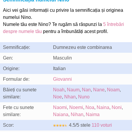
Aici vei găsi informații cu privire la semnificația și originea
numelui Nino.
Numele tău este Nino? Te rugăm să răspunzi la
5 întrebări
despre numele tău
pentru a îmbunătăți acest profil.
Semnificație:
Dumnezeu este combinarea
Gen:
Masculin
Origine:
Italian
Formular de:
Giovanni
Băieți cu sunete
Noah
,
Naum
,
Nan
,
Nane
,
Noam
,
similare:
Noe
,
Nhan
,
Nuno
Fete cu sunete
Naomi
,
Noemi
,
Noa
,
Naina
,
Noni
,
similare:
Naiana
,
Nihan
,
Naima
Scor:
4.5/5 stele
110 voturi