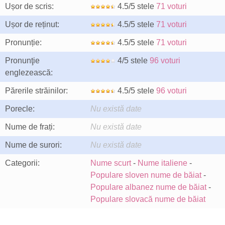
Ușor de scris:
4.5/5 stele
71 voturi
Ușor de reținut:
4.5/5 stele
71 voturi
Pronunție:
4.5/5 stele
71 voturi
Pronunţie
4/5 stele
96 voturi
englezească:
Părerile străinilor:
4.5/5 stele
96 voturi
Porecle:
Nu există date
Nume de frați:
Nu există date
Nume de surori:
Nu există date
Categorii:
Nume scurt
-
Nume italiene
-
Populare sloven nume de băiat
-
Populare albanez nume de băiat
-
Populare slovacă nume de băiat