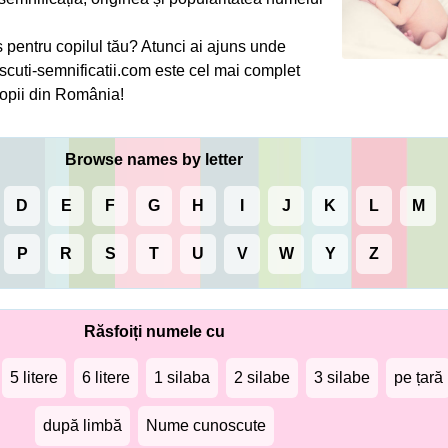
pentru copilul tău? Atunci ai ajuns unde
cuti-semnificatii.com este cel mai complet
opii din România!
Browse names by letter
D
E
F
G
H
I
J
K
L
M
P
R
S
T
U
V
W
Y
Z
Răsfoiți numele cu
5 litere
6 litere
1 silaba
2 silabe
3 silabe
pe țară
după limbă
Nume cunoscute