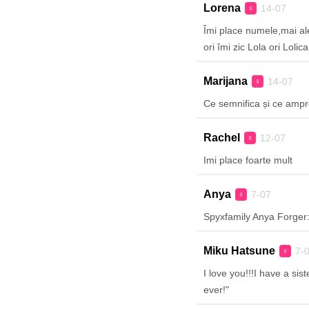
Lorena
14-07
♀
Îmi place numele,mai ale
ori îmi zic Lola ori Lolica
Marijana
14-07
♀
Ce semnifica și ce amp
Rachel
12-07
♀
Imi place foarte mult
Anya
7-07
♀
Spyxfamily Anya Forger
Miku Hatsune
7-
♀
I love you!!!I have a si
ever!"