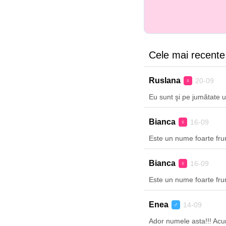
Cele mai recente
Ruslana
20-09
♀
Eu sunt şi pe jumătate 
Bianca
16-09
♀
Este un nume foarte fru
Bianca
16-09
♀
Este un nume foarte fru
Enea
14-09
♂
Ador numele asta!!! Acum