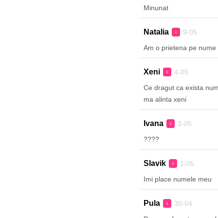
Minunat
Natalia
9-05
♀
Am o prietena pe nume 
Xeni
4-05
♀
Ce dragut ca exista nu
ma alinta xeni
Ivana
3-05
♀
????
Slavik
1-05
♀
Imi place numele meu
Pula
30-04
♀