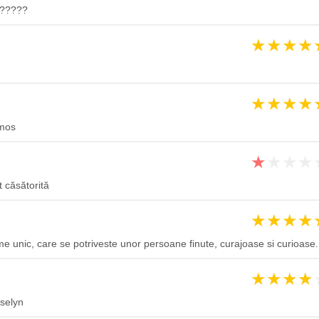
??????
★
★
★
★
★
★
★
★
umos
★
★
★
★
t căsătorită
★
★
★
★
 unic, care se potriveste unor persoane finute, curajoase si curioase.
★
★
★
★
selyn