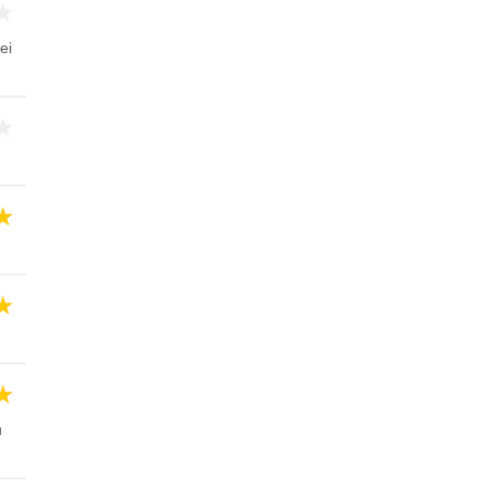
★
ei
★
★
★
★
u