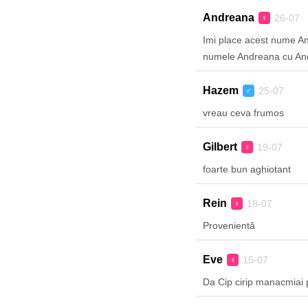
Andreana
26-07
♀
Imi place acest nume An
numele Andreana cu Andr
Hazem
25-07
♂
vreau ceva frumos
Gilbert
19-07
♀
foarte bun aghiotant
Rein
18-07
♀
Provenientă
Eve
15-07
♀
Da Cip cirip manacmiai 