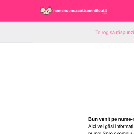
Te rog să răspunzi
Bun venit pe nume-n
Aici vei găsi informa
nume! Spre exemplu se