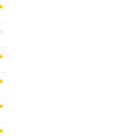
★
★
★
★
★
★