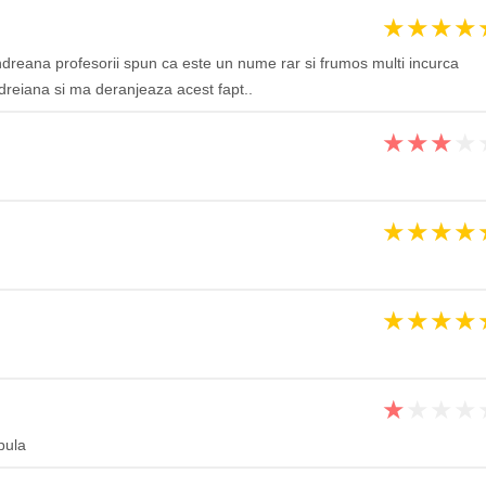
★
★
★
★
dreana profesorii spun ca este un nume rar si frumos multi incurca
eiana si ma deranjeaza acest fapt..
★
★
★
★
★
★
★
★
★
★
★
★
★
★
★
★
pula