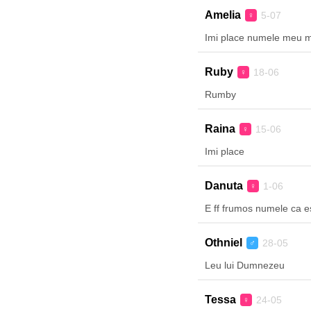
Amelia
5-07
♀
Imi place numele meu mu
Ruby
18-06
♀
Rumby
Raina
15-06
♀
Imi place
Danuta
1-06
♀
E ff frumos numele ca e
Othniel
28-05
♂
Leu lui Dumnezeu
Tessa
24-05
♀