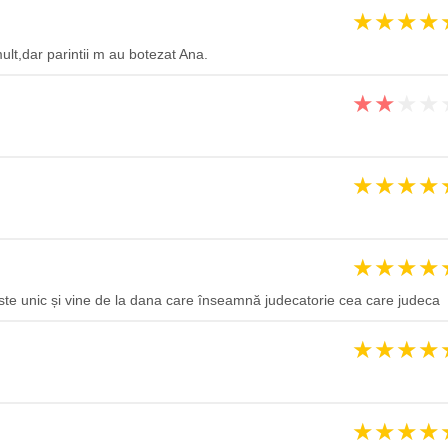
★
★
★
★
lt,dar parintii m au botezat Ana.
★
★
★
★
★
★
★
★
★
★
★
★
ste unic și vine de la dana care înseamnă judecatorie cea care judeca
★
★
★
★
★
★
★
★