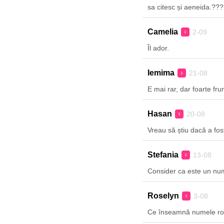
sa citesc și aeneida.??
Camelia
2-09
♀
Îl ador.
Iemima
21-08
♀
E mai rar, dar foarte fr
Hasan
20-08
♀
Vreau să știu dacă a fos
Stefania
13-08
♀
Consider ca este un nume
Roselyn
3-08
♀
Ce înseamnă numele ro