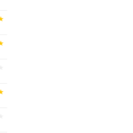
★
★
★
★
★