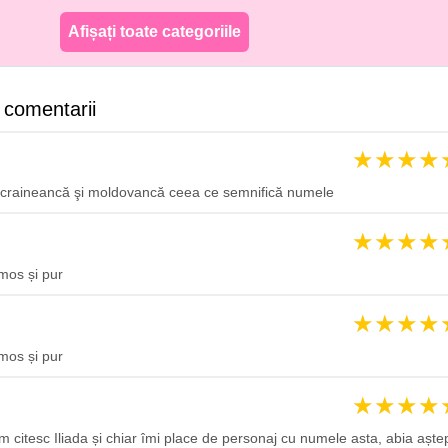
Afișați toate categoriile
 comentarii
★
★
★
★
ucraineancă şi moldovancă ceea ce semnifică numele
★
★
★
★
mos și pur
★
★
★
★
mos și pur
★
★
★
★
 citesc Iliada și chiar îmi place de personaj cu numele asta, abia aște