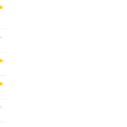
★
★
★
★
★