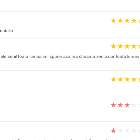
★
★
★
★
natalia
★
★
★
★
mele xeni!Toata lumea imi spune asa,ma cheama xenia,dar toata lumea
★
★
★
★
★
★
★
★
★
★
★
★