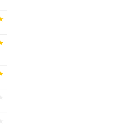
★
★
★
★
★