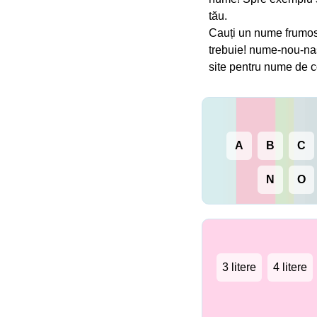
tău.
Cauți un nume frumos 
trebuie! nume-nou-nas
site pentru nume de c
A
B
C
N
O
3 litere
4 litere