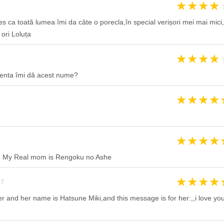
★
★
★
★
s ca toată lumea îmi da câte o porecla,în special verișori mei mai mici,
 ori Loluța
★
★
★
★
renta îmi dă acest nume?
★
★
★
★
★
★
★
★
: My Real mom is Rengoku no Ashe
★
★
★
★
07
ster and her name is Hatsune Miki,and this message is for her:,,i love yo