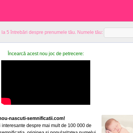
 la 5 întrebări despre prenumele tău. Numele tău:
Încearcă acest nou joc de petrecere:
ou-nascuti-semnificatii.com!
ții interesante despre mai mult de 100 000 de
mnificația, originea și popularitatea numelui