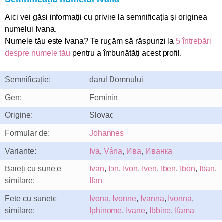
Aici vei găsi informații cu privire la semnificația și originea
numelui Ivana.
Numele tău este Ivana? Te rugăm să răspunzi la
5 întrebări
despre numele tău
pentru a îmbunătăți acest profil.
Semnificație:
darul Domnului
Gen:
Feminin
Origine:
Slovac
Formular de:
Johannes
Variante:
Iva
,
Vána
,
Ива
,
Иванка
Băieți cu sunete
Ivan
,
Ibn
,
Ivon
,
Iven
,
Iben
,
Ibon
,
Iban
,
similare:
Ifan
Fete cu sunete
Ivona
,
Ivonne
,
Ivanna
,
Ivonna
,
similare:
Iphinome
,
Ivane
,
Ibbine
,
Ifama