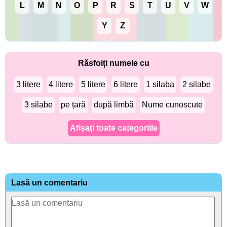
L
M
N
O
P
R
S
T
U
V
W
Y
Z
Răsfoiți numele cu
3 litere
4 litere
5 litere
6 litere
1 silaba
2 silabe
3 silabe
pe țară
după limbă
Nume cunoscute
Afișați toate categoriile
Lasă un comentariu