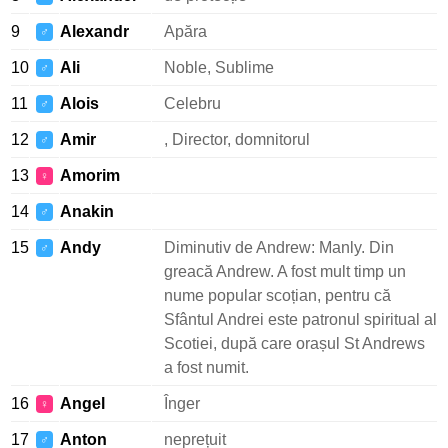
9
Alexandr
Apăra
♂
10
Ali
Noble, Sublime
♂
11
Alois
Celebru
♂
12
Amir
, Director, domnitorul
♂
13
Amorim
♀
14
Anakin
♂
15
Andy
Diminutiv de Andrew: Manly. Din
♂
greacă Andrew. A fost mult timp un
nume popular scoțian, pentru că
Sfântul Andrei este patronul spiritual al
Scotiei, după care orașul St Andrews
a fost numit.
16
Angel
Înger
♀
17
Anton
neprețuit
♂