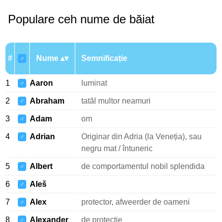
Populare ceh nume de băiat
#
Nume
Semnificație
♂
1
Aaron
luminat
♂
2
Abraham
tatăl multor neamuri
♂
3
Adam
om
♂
4
Adrian
Originar din Adria (la Veneția), sau
♂
negru mat / întuneric
5
Albert
de comportamentul nobil splendida
♂
6
Aleš
♂
7
Alex
protector, afweerder de oameni
♂
8
Alexander
de protecție
♂