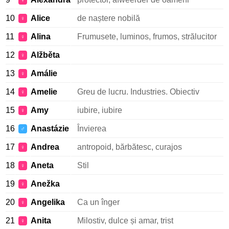
♀
10
Alice
de naștere nobilă
♀
11
Alina
Frumusete, luminos, frumos, strălucitor
♀
12
Alžběta
♀
13
Amálie
♀
14
Amelie
Greu de lucru. Industries. Obiectiv
♀
15
Amy
iubire, iubire
♀
16
Anastázie
Învierea
♂
17
Andrea
antropoid, bărbătesc, curajos
♀
18
Aneta
Stil
♀
19
Anežka
♀
20
Angelika
Ca un înger
♀
21
Anita
Milostiv, dulce și amar, trist
♀