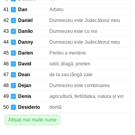
41
Dan
Arbitru
♂
42
Daniel
Dumnezeu este Judecătorul meu
♂
43
Danilo
Dumnezeu este cu noi
♂
44
Danny
Dumnezeu este Judecătorul meu
♂
45
Darien
Pentru a menține
♂
46
David
iubit, dragă, prieten
♂
47
Dean
de la sau lângă vale
♂
48
Dejan
Dumnezeu este combinarea
♂
49
Denis
agricultură, fertilitatea, natura și vin
♂
50
Desiderio
dorită
♂
Afișați mai multe nume