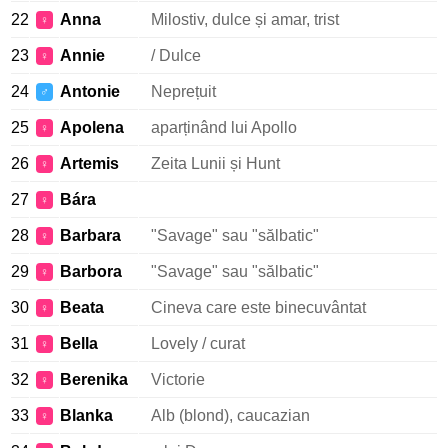
22
Anna
Milostiv, dulce și amar, trist
♀
23
Annie
/ Dulce
♀
24
Antonie
Neprețuit
♂
25
Apolena
aparținând lui Apollo
♀
26
Artemis
Zeita Lunii și Hunt
♀
27
Bára
♀
28
Barbara
"Savage" sau "sălbatic"
♀
29
Barbora
"Savage" sau "sălbatic"
♀
30
Beata
Cineva care este binecuvântat
♀
31
Bella
Lovely / curat
♀
32
Berenika
Victorie
♀
33
Blanka
Alb (blond), caucazian
♀