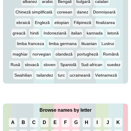
albanez
arabic
Bengali
bulgară
catalan
Chineză simplificată
coreean
danez
Domnișoară
ebraică
Engleză
etiopian
Filipineză
finalizarea
greacă
hindi
Indoneziană
italian
kannada
letonă
limba franceza
limba germana
lituanian
Lustrui
maghiar
norvegian
olandeză
portugheză
Română
Rusă
slovacă
sloven
Spaniolă
Sud-african
suedez
Swahilian
tailandez
turc
ucraineană
Vietnameză
Browse names by letter
A
B
C
D
E
F
G
H
I
J
K