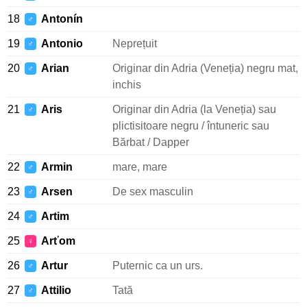
18
Antonín
♂
19
Antonio
Neprețuit
♂
20
Arian
Originar din Adria (Veneția) negru mat,
♂
inchis
21
Aris
Originar din Adria (la Veneția) sau
♂
plictisitoare negru / întuneric sau
Bărbat / Dapper
22
Armin
mare, mare
♂
23
Arsen
De sex masculin
♂
24
Artim
♂
25
Arťom
♀
26
Artur
Puternic ca un urs.
♂
27
Attilio
Tată
♂