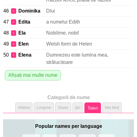
46
Dominika
Dlui
♀
47
Edita
a numelui Edith
♀
48
Ela
Nobilime, nobil
♀
49
Elen
Welsh forrn de Helen
♀
50
Elena
Dumnezeu este lumina mea,
♀
strălucitoare
Afișați mai multe nume
Categorii de nume
Alfabet
Lungime
Silabe
ţări
Talen
Mai Mult
Popular names per language