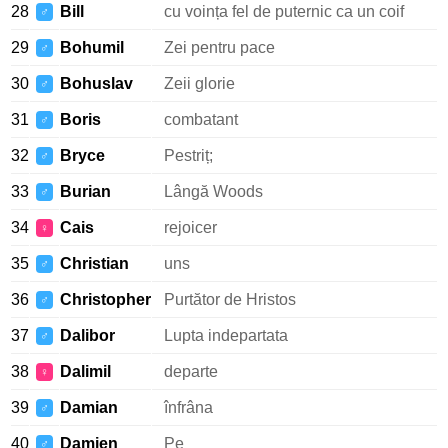
28
Bill
cu voința fel de puternic ca un coif
♂
29
Bohumil
Zei pentru pace
♂
30
Bohuslav
Zeii glorie
♂
31
Boris
combatant
♂
32
Bryce
Pestriț;
♂
33
Burian
Lângă Woods
♂
34
Cais
rejoicer
♀
35
Christian
uns
♂
36
Christopher
Purtător de Hristos
♂
37
Dalibor
Lupta indepartata
♂
38
Dalimil
departe
♀
39
Damian
înfrâna
♂
40
Damien
Pe
♂