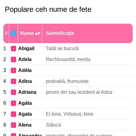
Populare ceh nume de fete
#
Nume
Semnificație
♂
1
Abigail
Tatăl se bucură
♀
2
Adela
Rechtvaardid, merita
♀
3
Adéla
♀
4
Adina
podoabă, frumusețe
♀
5
Adriana
provin din sau rezident al Adria
♀
6
Agáta
♀
7
Agata
Ei bine, Virtueus, bine
♀
8
Alena
Stâncă
♀
9
Alexandra
protector, afweerder de oameni