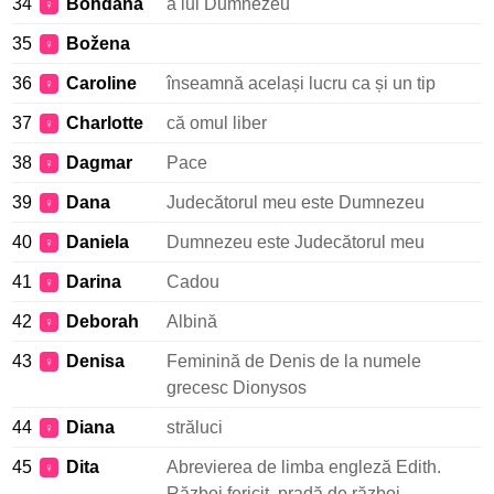
34
Bohdana
a lui Dumnezeu
♀
35
Božena
♀
36
Caroline
înseamnă același lucru ca și un tip
♀
37
Charlotte
că omul liber
♀
38
Dagmar
Pace
♀
39
Dana
Judecătorul meu este Dumnezeu
♀
40
Daniela
Dumnezeu este Judecătorul meu
♀
41
Darina
Cadou
♀
42
Deborah
Albină
♀
43
Denisa
Feminină de Denis de la numele
♀
grecesc Dionysos
44
Diana
străluci
♀
45
Dita
Abrevierea de limba engleză Edith.
♀
Război fericit, pradă de război