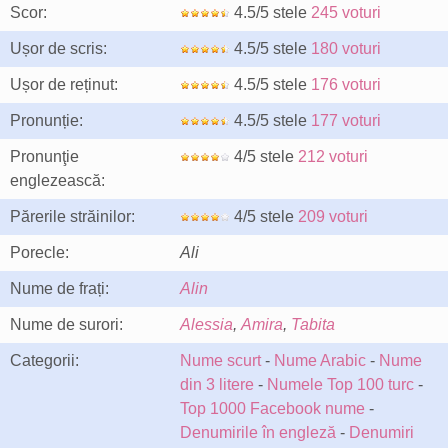
Scor:
4.5/5 stele
245 voturi
Ușor de scris:
4.5/5 stele
180 voturi
Ușor de reținut:
4.5/5 stele
176 voturi
Pronunție:
4.5/5 stele
177 voturi
Pronunţie
4/5 stele
212 voturi
englezească:
Părerile străinilor:
4/5 stele
209 voturi
Porecle:
Ali
Nume de frați:
Alin
Nume de surori:
Alessia
,
Amira
,
Tabita
Categorii:
Nume scurt
-
Nume Arabic
-
Nume
din 3 litere
-
Numele Top 100 turc
-
Top 1000 Facebook nume
-
Denumirile în engleză
-
Denumiri