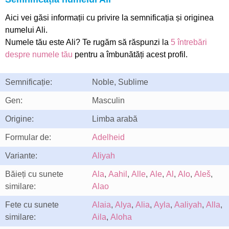
Aici vei găsi informații cu privire la semnificația și originea
numelui Ali.
Numele tău este Ali? Te rugăm să răspunzi la
5 întrebări
despre numele tău
pentru a îmbunătăți acest profil.
Semnificație:
Noble, Sublime
Gen:
Masculin
Origine:
Limba arabă
Formular de:
Adelheid
Variante:
Aliyah
Băieți cu sunete
Ala
,
Aahil
,
Alle
,
Ale
,
Al
,
Alo
,
Aleš
,
similare:
Alao
Fete cu sunete
Alaia
,
Alya
,
Alia
,
Ayla
,
Aaliyah
,
Alla
,
similare:
Aila
,
Aloha