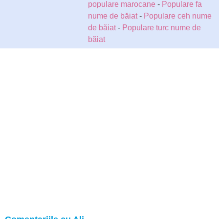
populare marocane
-
Populare fa
nume de băiat
-
Populare ceh nume
de băiat
-
Populare turc nume de
băiat