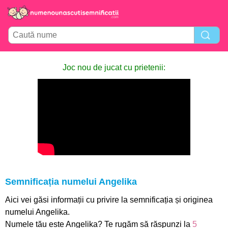
Joc nou de jucat cu prietenii:
Semnificația numelui Angelika
Aici vei găsi informații cu privire la semnificația și originea
numelui Angelika.
Numele tău este Angelika? Te rugăm să răspunzi la
5