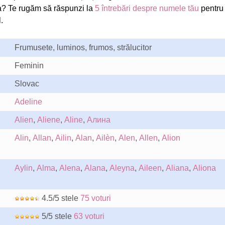
a? Te rugăm să răspunzi la
5 întrebări despre numele tău
pentru
.
Frumusete, luminos, frumos, strălucitor
Feminin
Slovac
Adeline
Alien
,
Aliene
,
Aline
,
Алина
Alin
,
Allan
,
Ailin
,
Alan
,
Ailèn
,
Alen
,
Allen
,
Alion
Aylin
,
Alma
,
Alena
,
Alana
,
Aleyna
,
Aileen
,
Aliana
,
Aliona
4.5/5 stele
75 voturi
5/5 stele
63 voturi