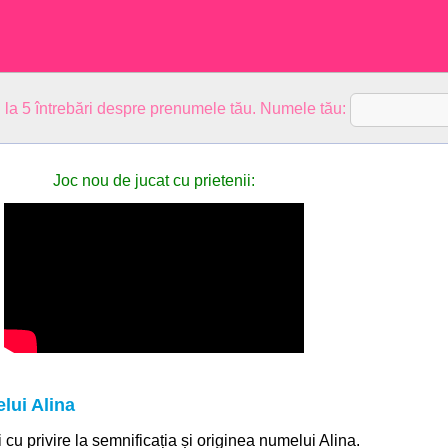
 la 5 întrebări despre prenumele tău. Numele tău:
Joc nou de jucat cu prietenii:
lui Alina
i cu privire la semnificația și originea numelui Alina.