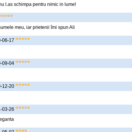
nu l.as schimpa pentru nimic in lume!
numele meu, iar prietenii îmi spun Ali
9-06-17
9-09-04
9-12-20
1-03-26
leganta