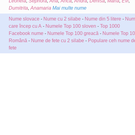
Leonela
,
Sephora
,
Ana
,
Anca
,
Andra
,
Denisa
,
Maria
,
Evi
,
Dumitrita
,
Anamaria
Mai multe nume
Nume slovace
-
Nume cu 2 silabe
-
Nume din 5 litere
-
Num
care încep cu A
-
Numele Top 100 sloven
-
Top 1000
Facebook nume
-
Numele Top 100 greacă
-
Numele Top 1
Română
-
Nume de fete cu 2 silabe
-
Populare ceh nume d
fete