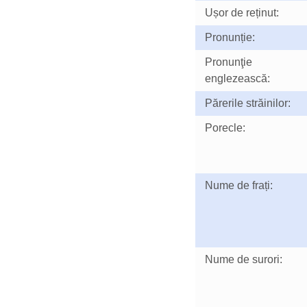
Ușor de reținut:
Pronunție:
Pronunţie
englezească:
Părerile străinilor:
Porecle:
Nume de frați:
Nume de surori: