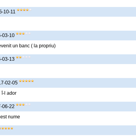
15-10-11
6-03-10
venit un banc ( la propriu)
6-03-13
17-02-05
î-l ador
7-06-22
cest nume