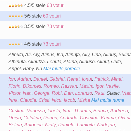
4.5/5 stele
63 voturi
5/5 stele
60 voturi
3.5/5 stele
73 voturi
4/5 stele
73 voturi
Alinuta, Ali, Aly, Alinus, Ina, Alinuța, Ally, Lina, Alinuș, Bulin
Albinuta, Alinutza, Lenuta, Alaina, Alinush, Alinuț, Cute,
Angel, Baby, Nu
Mai multe porecle
Ion
,
Adrian
,
Daniel
,
Gabriel
,
Renat
,
Ionut
,
Patrick
,
Mihai
,
Florin
,
Dikomes
,
Romeo
,
Razvan
,
Maxim
,
Igor
,
Vasile
,
Victor
,
Nan
,
George
,
Robi
,
Dan
,
Lorenzo
,
Raul
, Stasic,
Vla
Irina
,
Claudia
,
Cristi
,
Nicu
,
Iacob
,
Misha
Mai multe nume
Cristina
,
Vanessa
,
Ionela
,
Irina
,
Thomas
,
Bianca
,
Andreea
,
Derya
,
Catalina
,
Dorina
,
Andrada
,
Cosmina
,
Karima
,
Oxan
Betina
,
Antonica
,
Nelly
,
Daniela
,
Luminita
,
Nadejda
,