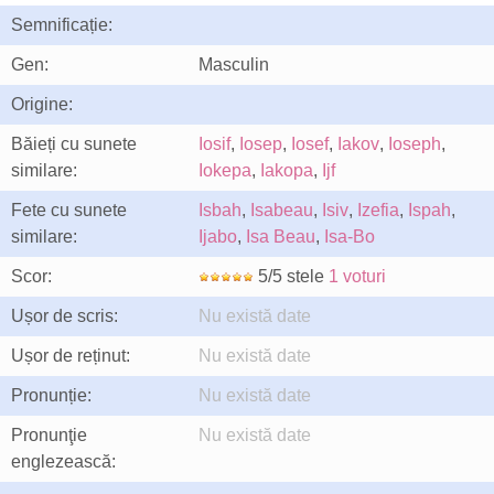
Semnificație:
Gen:
Masculin
Origine:
Băieți cu sunete
Iosif
,
Iosep
,
Iosef
,
Iakov
,
Ioseph
,
similare:
Iokepa
,
Iakopa
,
Ijf
Fete cu sunete
Isbah
,
Isabeau
,
Isiv
,
Izefia
,
Ispah
,
similare:
Ijabo
,
Isa Beau
,
Isa-Bo
Scor:
5/5 stele
1 voturi
Ușor de scris:
Nu există date
Ușor de reținut:
Nu există date
Pronunție:
Nu există date
Pronunţie
Nu există date
englezească: