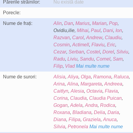
Părerile străinilor:
Nu există date
Porecle:
Nume de frați:
Alin
,
Dan
,
Marius
,
Marian
,
Pop
,
Ovidiu,ilie,
Mihai
,
Paul
,
Dani
,
Ion
,
Razvan
,
Carol
,
Andrew
,
Claudiu
,
Cosmin
,
Actimell
,
Flaviu
,
Eric
,
Cezar
,
Serban
,
Costel
,
Dorel
,
Silviu
,
Radu
,
Liviu
,
Sandu
,
Cornel
,
Sam
,
Filip
,
Vlad
Mai multe nume
Nume de surori:
Alisia
,
Aliya
,
Olga
,
Ramona
,
Raluca
,
Arina
,
Alina
,
Margareta
,
Andreea
,
Caitlyn
,
Alesia
,
Octavia
,
Flavia
,
Corina
,
Claudia
,
Claudia Puican
,
Gogan
,
Adela
,
Andra
,
Rodica
,
Roxana
,
Bladiana
,
Delia
,
Daria
,
Diana
,
Filipa
,
Graziela
,
Anuca
,
Silvia
,
Petronela
Mai multe nume