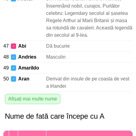
însemnând nobil, curajos. Purtător
celebru: Legendary secolul al șaselea
Regele Arthur al Marii Britanii și masa
sa rotundă de cavaleri. Această legendă
din secolul al 9-lea.
47
Abi
Dă bucurie
♀
48
Andries
Masculin
♂
49
Amarildo
♂
50
Aran
Derivat din insule de pe coasta de vest
♂
a Irlandei
Afișați mai multe nume
Nume de fată care începe cu A