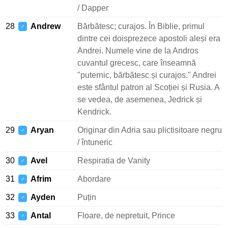
/ Dapper
28
Andrew
Bărbătesc; curajos. În Biblie, primul
♂
dintre cei doisprezece apostoli aleși era
Andrei. Numele vine de la Andros
cuvantul grecesc, care înseamnă
"puternic, bărbătesc și curajos." Andrei
este sfântul patron al Scoției și Rusia. A
se vedea, de asemenea, Jedrick și
Kendrick.
29
Aryan
Originar din Adria sau plictisitoare negru
♂
/ întuneric
30
Avel
Respiratia de Vanity
♂
31
Afrim
Abordare
♂
32
Ayden
Puțin
♂
33
Antal
Floare, de nepretuit, Prince
♂