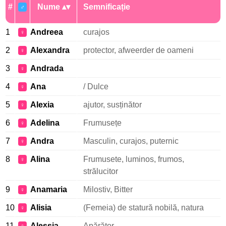
#
Nume
Semnificație
♂
1
Andreea
curajos
♀
2
Alexandra
protector, afweerder de oameni
♀
3
Andrada
♀
4
Ana
/ Dulce
♀
5
Alexia
ajutor, susținător
♀
6
Adelina
Frumusețe
♀
7
Andra
Masculin, curajos, puternic
♀
8
Alina
Frumusete, luminos, frumos,
♀
strălucitor
9
Anamaria
Milostiv, Bitter
♀
10
Alisia
(Femeia) de statură nobilă, natura
♀
11
Alessia
Apărător