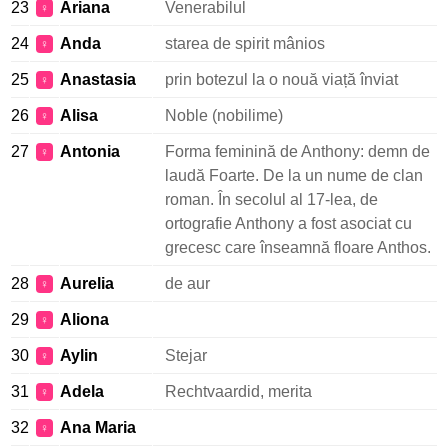
23
Ariana
Venerabilul
♀
24
Anda
starea de spirit mânios
♀
25
Anastasia
prin botezul la o nouă viață înviat
♀
26
Alisa
Noble (nobilime)
♀
27
Antonia
Forma feminină de Anthony: demn de
♀
laudă Foarte. De la un nume de clan
roman. În secolul al 17-lea, de
ortografie Anthony a fost asociat cu
grecesc care înseamnă floare Anthos.
28
Aurelia
de aur
♀
29
Aliona
♀
30
Aylin
Stejar
♀
31
Adela
Rechtvaardid, merita
♀
32
Ana Maria
♀