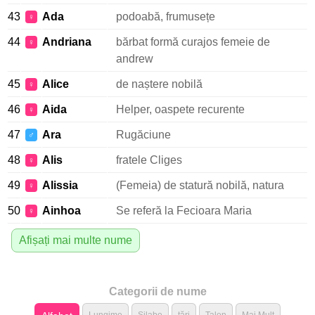
43
Ada
podoabă, frumusețe
♀
44
Andriana
bărbat formă curajos femeie de
♀
andrew
45
Alice
de naștere nobilă
♀
46
Aida
Helper, oaspete recurente
♀
47
Ara
Rugăciune
♂
48
Alis
fratele Cliges
♀
49
Alissia
(Femeia) de statură nobilă, natura
♀
50
Ainhoa
Se referă la Fecioara Maria
♀
Afișați mai multe nume
Categorii de nume