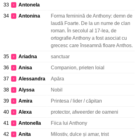
33
Antonela
♀
34
Antonina
Forma feminină de Anthony: demn de
♀
laudă Foarte. De la un nume de clan
roman. În secolul al 17-lea, de
ortografie Anthony a fost asociat cu
grecesc care înseamnă floare Anthos.
35
Ariadna
sanctuar
♀
36
Anisa
Companion, prieten loial
♀
37
Alessandra
Apăra
♀
38
Alyssa
Nobil
♀
39
Amira
Printesa / lider / căpitan
♀
40
Alexa
protector, afweerder de oameni
♀
41
Antonella
Fiica lui Anthony
♀
42
Anita
Milostiv, dulce și amar, trist
♀