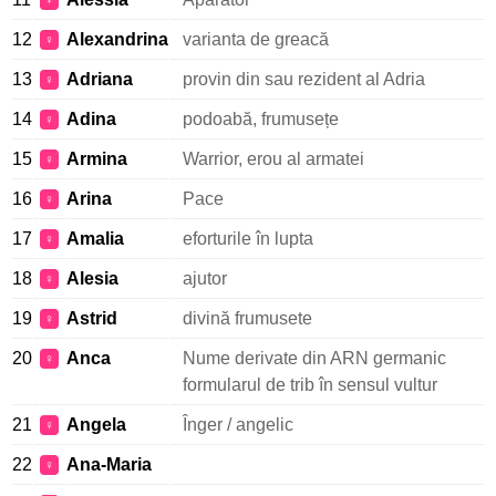
♀
12
Alexandrina
varianta de greacă
♀
13
Adriana
provin din sau rezident al Adria
♀
14
Adina
podoabă, frumusețe
♀
15
Armina
Warrior, erou al armatei
♀
16
Arina
Pace
♀
17
Amalia
eforturile în lupta
♀
18
Alesia
ajutor
♀
19
Astrid
divină frumusete
♀
20
Anca
Nume derivate din ARN germanic
♀
formularul de trib în sensul vultur
21
Angela
Înger / angelic
♀
22
Ana-Maria
♀