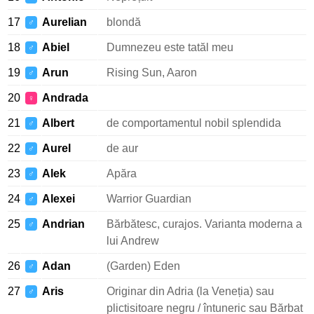
17
Aurelian
blondă
♂
18
Abiel
Dumnezeu este tatăl meu
♂
19
Arun
Rising Sun, Aaron
♂
20
Andrada
♀
21
Albert
de comportamentul nobil splendida
♂
22
Aurel
de aur
♂
23
Alek
Apăra
♂
24
Alexei
Warrior Guardian
♂
25
Andrian
Bărbătesc, curajos. Varianta moderna a
♂
lui Andrew
26
Adan
(Garden) Eden
♂
27
Aris
Originar din Adria (la Veneția) sau
♂
plictisitoare negru / întuneric sau Bărbat