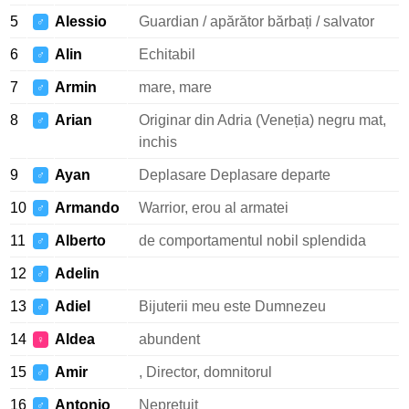
5
Alessio
Guardian / apărător bărbați / salvator
♂
6
Alin
Echitabil
♂
7
Armin
mare, mare
♂
8
Arian
Originar din Adria (Veneția) negru mat,
♂
inchis
9
Ayan
Deplasare Deplasare departe
♂
10
Armando
Warrior, erou al armatei
♂
11
Alberto
de comportamentul nobil splendida
♂
12
Adelin
♂
13
Adiel
Bijuterii meu este Dumnezeu
♂
14
Aldea
abundent
♀
15
Amir
, Director, domnitorul
♂
16
Antonio
Neprețuit
♂