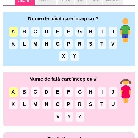
Alfabet
Lungime
Silabe
ţări
Talen
Mai Mult
Nume de băiat care încep cu #
A
B
C
D
E
F
G
H
I
J
K
L
M
N
O
P
R
S
T
V
X
Y
Nume de fată care încep cu #
A
B
C
D
E
F
G
H
I
J
K
L
M
N
O
P
R
S
T
U
V
Y
Z