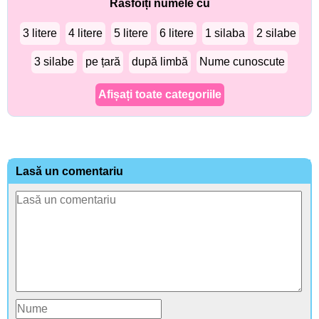
Răsfoiți numele cu
3 litere
4 litere
5 litere
6 litere
1 silaba
2 silabe
3 silabe
pe țară
după limbă
Nume cunoscute
Afișați toate categoriile
Lasă un comentariu