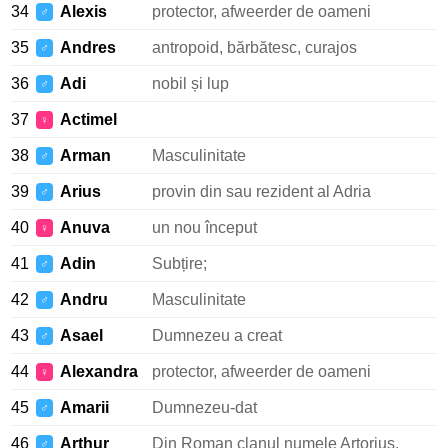
34
Alexis
protector, afweerder de oameni
♂
35
Andres
antropoid, bărbătesc, curajos
♂
36
Adi
nobil și lup
♂
37
Actimel
♀
38
Arman
Masculinitate
♂
39
Arius
provin din sau rezident al Adria
♂
40
Anuva
un nou început
♀
41
Adin
Subțire;
♂
42
Andru
Masculinitate
♂
43
Asael
Dumnezeu a creat
♂
44
Alexandra
protector, afweerder de oameni
♀
45
Amarii
Dumnezeu-dat
♂
46
Arthur
Din Roman clanul numele Artorius,
♂