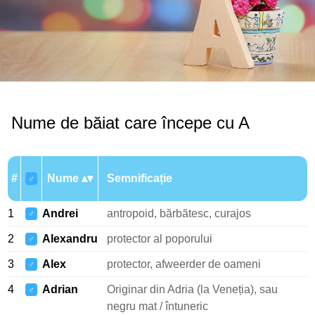
Nume de băiat care începe cu A
#
Nume
Semnificație
♂
1
Andrei
antropoid, bărbătesc, curajos
♂
2
Alexandru
protector al poporului
♂
3
Alex
protector, afweerder de oameni
♂
4
Adrian
Originar din Adria (la Veneția), sau
♂
negru mat / întuneric