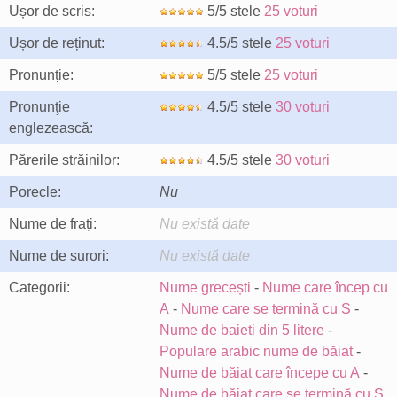
Ușor de scris:
5/5 stele
25 voturi
Ușor de reținut:
4.5/5 stele
25 voturi
Pronunție:
5/5 stele
25 voturi
Pronunţie
4.5/5 stele
30 voturi
englezească:
Părerile străinilor:
4.5/5 stele
30 voturi
Porecle:
Nu
Nume de frați:
Nu există date
Nume de surori:
Nu există date
Categorii:
Nume grecești
-
Nume care încep cu
A
-
Nume care se termină cu S
-
Nume de baieti din 5 litere
-
Populare arabic nume de băiat
-
Nume de băiat care începe cu A
-
Nume de băiat care se termină cu S