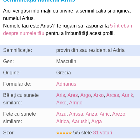
Aici vei găsi informații cu privire la semnificația și originea
numelui Arius.
Numele tău este Arius? Te rugăm să răspunzi la
5 întrebări
despre numele tău
pentru a îmbunătăți acest profil.
Semnificație:
provin din sau rezident al Adria
Gen:
Masculin
Origine:
Grecia
Formular de:
Adrianus
Băieți cu sunete
Aris
,
Ares
,
Argo
,
Arko
,
Arcas
,
Aurik
,
similare:
Arke
,
Arrigo
Fete cu sunete
Arzu
,
Arissa
,
Ariza
,
Airic
,
Arezo
,
similare:
Airica
,
Aarushi
,
Arga
Scor:
5/5 stele
31 voturi