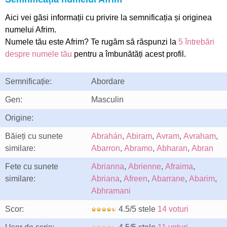
Aici vei găsi informații cu privire la semnificația și originea
numelui Afrim.
Numele tău este Afrim? Te rugăm să răspunzi la
5 întrebări
despre numele tău
pentru a îmbunătăți acest profil.
Semnificație:
Abordare
Gen:
Masculin
Origine:
Băieți cu sunete
Abrahán
,
Abiram
,
Avram
,
Avraham
,
similare:
Abarron
,
Abramo
,
Abharan
,
Abran
Fete cu sunete
Abrianna
,
Abrienne
,
Afraima
,
similare:
Abriana
,
Afreen
,
Abarrane
,
Abarim
,
Abhramani
Scor:
4.5/5 stele
14 voturi