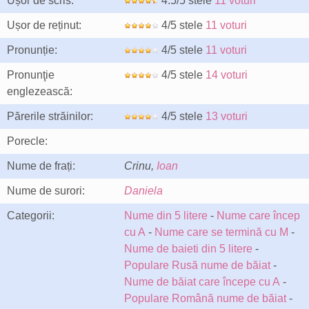
Ușor de scris:
4.5/5 stele
11 voturi
Ușor de reținut:
4/5 stele
11 voturi
Pronunție:
4/5 stele
11 voturi
Pronunţie
4/5 stele
14 voturi
englezească:
Părerile străinilor:
4/5 stele
13 voturi
Porecle:
Nume de frați:
Crinu,
Ioan
Nume de surori:
Daniela
Categorii:
Nume din 5 litere
-
Nume care încep
cu A
-
Nume care se termină cu M
-
Nume de baieti din 5 litere
-
Populare Rusă nume de băiat
-
Nume de băiat care începe cu A
-
Populare Română nume de băiat
-