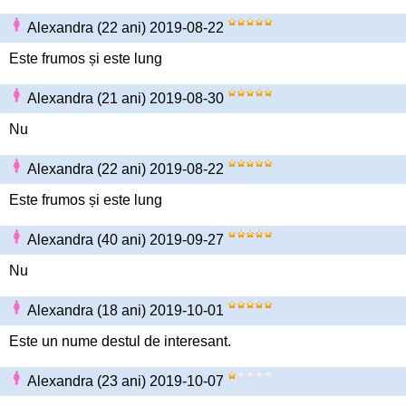
Alexandra (22 ani) 2019-08-22
Este frumos și este lung
Alexandra (21 ani) 2019-08-30
Nu
Alexandra (22 ani) 2019-08-22
Este frumos și este lung
Alexandra (40 ani) 2019-09-27
Nu
Alexandra (18 ani) 2019-10-01
Este un nume destul de interesant.
Alexandra (23 ani) 2019-10-07