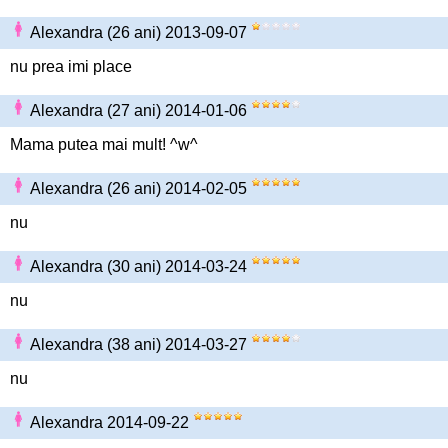
Alexandra (26 ani) 2013-09-07
nu prea imi place
Alexandra (27 ani) 2014-01-06
Mama putea mai mult! ^w^
Alexandra (26 ani) 2014-02-05
nu
Alexandra (30 ani) 2014-03-24
nu
Alexandra (38 ani) 2014-03-27
nu
Alexandra 2014-09-22