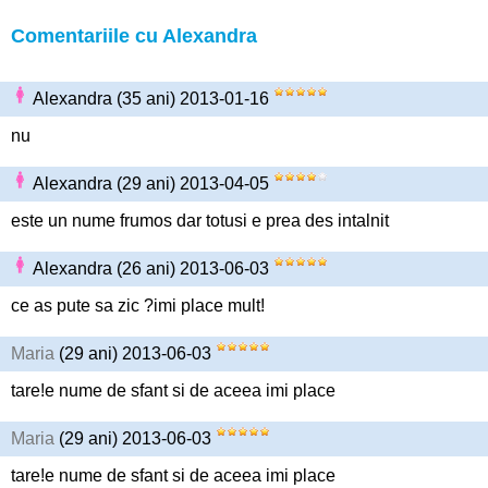
Comentariile cu Alexandra
Alexandra (35 ani) 2013-01-16
nu
Alexandra (29 ani) 2013-04-05
este un nume frumos dar totusi e prea des intalnit
Alexandra (26 ani) 2013-06-03
ce as pute sa zic ?imi place mult!
Maria
(29 ani) 2013-06-03
tare!e nume de sfant si de aceea imi place
Maria
(29 ani) 2013-06-03
tare!e nume de sfant si de aceea imi place