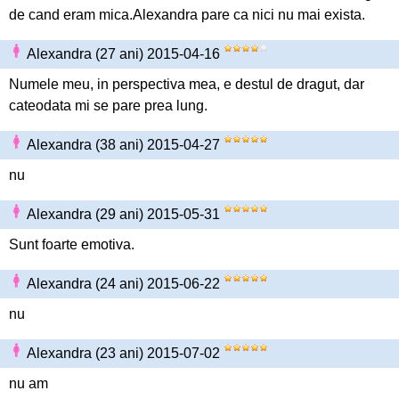
de cand eram mica.Alexandra pare ca nici nu mai exista.
Alexandra (27 ani) 2015-04-16
Numele meu, in perspectiva mea, e destul de dragut, dar
cateodata mi se pare prea lung.
Alexandra (38 ani) 2015-04-27
nu
Alexandra (29 ani) 2015-05-31
Sunt foarte emotiva.
Alexandra (24 ani) 2015-06-22
nu
Alexandra (23 ani) 2015-07-02
nu am