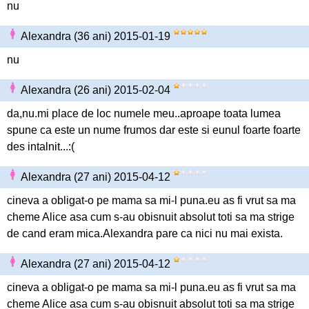
nu
Alexandra (36 ani) 2015-01-19
nu
Alexandra (26 ani) 2015-02-04
da,nu.mi place de loc numele meu..aproape toata lumea
spune ca este un nume frumos dar este si eunul foarte foarte
des intalnit...:(
Alexandra (27 ani) 2015-04-12
cineva a obligat-o pe mama sa mi-l puna.eu as fi vrut sa ma
cheme Alice asa cum s-au obisnuit absolut toti sa ma strige
de cand eram mica.Alexandra pare ca nici nu mai exista.
Alexandra (27 ani) 2015-04-12
cineva a obligat-o pe mama sa mi-l puna.eu as fi vrut sa ma
cheme Alice asa cum s-au obisnuit absolut toti sa ma strige