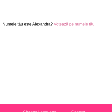
Numele tău este Alexandra?
Votează pe numele tău