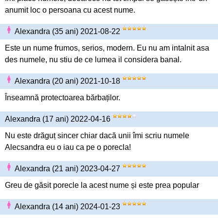
anumit loc o persoana cu acest nume.
Alexandra (35 ani) 2021-08-22
Este un nume frumos, serios, modern. Eu nu am intalnit asa
des numele, nu stiu de ce lumea il considera banal.
Alexandra (20 ani) 2021-10-18
Înseamnă protectoarea bărbaților.
Alexandra (17 ani) 2022-04-16
Nu este drăguț sincer chiar dacă unii îmi scriu numele
Alecsandra eu o iau ca pe o porecla!
Alexandra (21 ani) 2023-04-27
Greu de găsit porecle la acest nume și este prea popular
Alexandra (14 ani) 2024-01-23