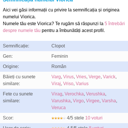
Aici vei găsi informații cu privire la semnificația și originea
numelui Viorica.
Numele tău este Viorica? Te rugăm să răspunzi la
5 întrebări
despre numele tău
pentru a îmbunătăți acest profil.
Semnificație:
Clopot
Gen:
Feminin
Origine:
Român
Băieți cu sunete
Varg
,
Virus
,
Vries
,
Verge
,
Varick
,
similare:
Viraj
,
Vriso
,
Varius
Fete cu sunete
Virag
,
Verochka
,
Verushka
,
similare:
Varushka
,
Virgo
,
Virgee
,
Varsha
,
Veruca
Scor:
4/5 stele
10 voturi