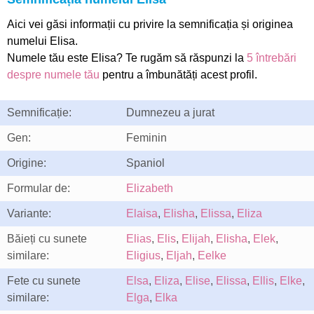
Aici vei găsi informații cu privire la semnificația și originea
numelui Elisa.
Numele tău este Elisa? Te rugăm să răspunzi la
5 întrebări
despre numele tău
pentru a îmbunătăți acest profil.
Semnificație:
Dumnezeu a jurat
Gen:
Feminin
Origine:
Spaniol
Formular de:
Elizabeth
Variante:
Elaisa
,
Elisha
,
Elissa
,
Eliza
Băieți cu sunete
Elias
,
Elis
,
Elijah
,
Elisha
,
Elek
,
similare:
Eligius
,
Eljah
,
Eelke
Fete cu sunete
Elsa
,
Eliza
,
Elise
,
Elissa
,
Ellis
,
Elke
,
similare:
Elga
,
Elka