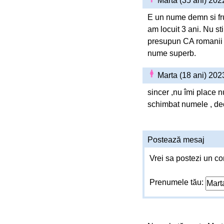
Marta (35 ani) 20
E un nume demn si fru
am locuit 3 ani. Nu st
presupun CA romanii au
nume superb.
Marta (18 ani) 20
sincer ,nu îmi place 
schimbat numele , de
Postează mesaj
Vrei sa postezi un co
Prenumele tău: