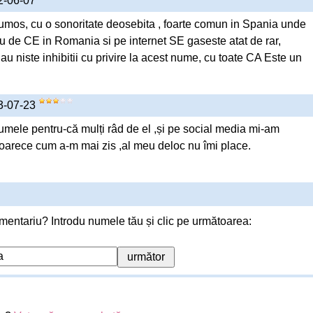
22-06-07
mos, cu o sonoritate deosebita , foarte comun in Spania unde
iu de CE in Romania si pe internet SE gaseste atat de rar,
 niste inhibitii cu privire la acest nume, cu toate CA Este un
23-07-23
numele pentru-că mulți râd de el ,și pe social media mi-am
oarece cum a-m mai zis ,al meu deloc nu îmi place.
mentariu? Introdu numele tău și clic pe următoarea: