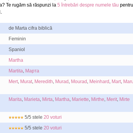
a? Te rugăm să răspunzi la
5 întrebări despre numele tău
pentru
.
de Marta cifra biblică
Feminin
Spaniol
Martha
Martita
,
Марта
Mert
,
Murat
,
Meredith
,
Murad
,
Mourad
,
Meinhard
,
Mart
,
Maru
Marita
,
Marieta
,
Mirta
,
Martha
,
Mariette
,
Mirthe
,
Merit
,
Mirte
5/5 stele
20 voturi
5/5 stele
20 voturi