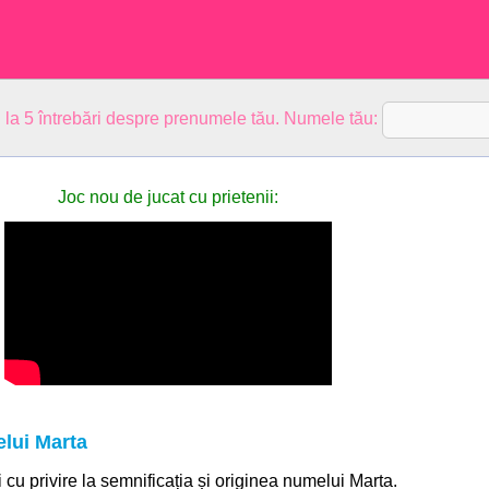
 la 5 întrebări despre prenumele tău. Numele tău:
Joc nou de jucat cu prietenii:
lui Marta
i cu privire la semnificația și originea numelui Marta.