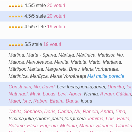
4.5/5 stele
20 voturi
4.5/5 stele
20 voturi
4.5/5 stele
19 voturi
5/5 stele
19 voturi
Martina, Marta - Sparta, Mărtuța, Mărtinica, Martisor, Nu,
Matuca, Martuleasca, Martita, Martuța, Marto, Marțiana,
Mărțișor, Martuta, Margareta, Bhav, Marta Vorbareata,
Martinica, Martîșca, Marta Vorbăreața
Mai multe porecle
Constantin
,
Nu
,
David
, Levi,lucas,nemia,abner,
Dumitru
,
Io
Natanael
,
Mark
,
Lucas
,
Levi
,
Abner
, Nemia,
Avram
,
Cătălin
Matei
,
Isac
,
Ruben
,
Efraim
,
Danut
, Iosua
Tabita
,
Sephora
,
Doris
,
Carina
,
Nu
,
Rahela
,
Andra
,
Ema
,
Iemima,iulia,salome,paula,lois,timeia,
Iemima
,
Lois
,
Paula
,
Salome
,
Elisa
,
Eugenia
,
Melania
,
Marina
,
Ștefania
,
Claudi