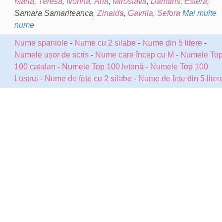
Maria
,
Teresa
,
Ivonna
,
Ana
,
Miroslava
,
Damaris
,
Estera
,
Samara Samariteanca,
Zinaida
,
Gavrila
,
Sefora
Mai multe
nume
Nume spaniole
-
Nume cu 2 silabe
-
Nume din 5 litere
-
Numele ușor de scris
-
Nume care încep cu M
-
Numele To
100 catalan
-
Numele Top 100 letonă
-
Numele Top 100
Lustrui
-
Nume de fete cu 2 silabe
-
Nume de fete din 5 liter