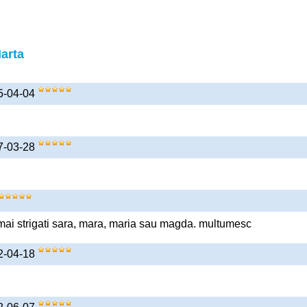
arta
15-04-04
17-03-28
.
mai strigati sara, mara, maria sau magda. multumesc
22-04-18