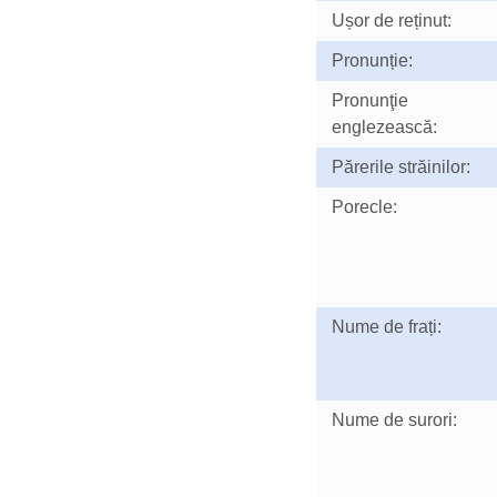
Ușor de reținut:
Pronunție:
Pronunţie
englezească:
Părerile străinilor:
Porecle:
Nume de frați:
Nume de surori: