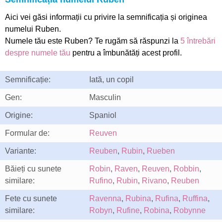
Aici vei găsi informații cu privire la semnificația și originea
numelui Ruben.
Numele tău este Ruben? Te rugăm să răspunzi la
5 întrebări
despre numele tău
pentru a îmbunătăți acest profil.
Semnificație:
Iată, un copil
Gen:
Masculin
Origine:
Spaniol
Formular de:
Reuven
Variante:
Reuben
,
Rubin
,
Rueben
Băieți cu sunete
Robin
,
Raven
,
Reuven
,
Robbin
,
similare:
Rufino
,
Rubin
,
Rivano
,
Reuben
Fete cu sunete
Ravenna
,
Rubina
,
Rufina
,
Ruffina
,
similare:
Robyn
,
Rufine
,
Robina
,
Robynne