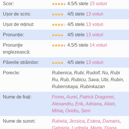
Scor:
4.5/5 stele
15 voturi
Ușor de scris:
4/5 stele
13 voturi
Ușor de reținut:
4/5 stele
13 voturi
Pronunție:
4/5 stele
13 voturi
Pronunţie
4.5/5 stele
14 voturi
englezească:
Părerile străinilor:
4/5 stele
13 voturi
Porecle:
Rubenica, Rubi, Rudolf, Nu, Rubi
Ru, Rub, Rubicu, Sava, Ubi, Rubin,
Rubenskaya, Rubinkazan
Nume de frați:
Frone
,
Aurel
,
Patrick Dragomir
,
Alexandru
,
Erik
,
Adriana
,
Abiel
,
Mihai
,
Ovidiu
,
Sem
Nume de surori:
Rahela
,
Jessica
,
Estera
,
Damaris
,
Gabriela
,
Ludmila
,
Marta
,
Diana
,