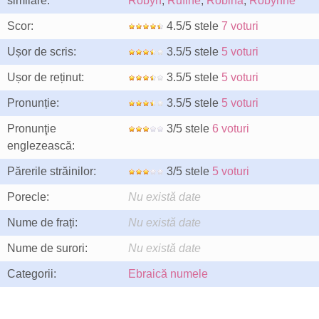
similare:
Robyn
,
Rufine
,
Robina
,
Robynne
Scor:
4.5/5 stele
7 voturi
Ușor de scris:
3.5/5 stele
5 voturi
Ușor de reținut:
3.5/5 stele
5 voturi
Pronunție:
3.5/5 stele
5 voturi
Pronunţie
3/5 stele
6 voturi
englezească:
Părerile străinilor:
3/5 stele
5 voturi
Porecle:
Nu există date
Nume de frați:
Nu există date
Nume de surori:
Nu există date
Categorii:
Ebraică numele