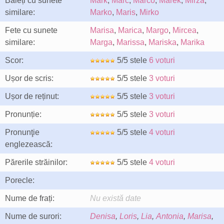
Băieți cu sunete
Mark
,
Marc
,
Marco
,
Marek
,
Mirza
,
similare:
Marko
,
Maris
,
Mirko
Fete cu sunete
Marisa
,
Marica
,
Margo
,
Mircea
,
similare:
Marga
,
Marissa
,
Mariska
,
Marika
Scor:
5/5 stele
6 voturi
Ușor de scris:
5/5 stele
3 voturi
Ușor de reținut:
5/5 stele
3 voturi
Pronunție:
5/5 stele
3 voturi
Pronunţie
5/5 stele
4 voturi
englezească:
Părerile străinilor:
5/5 stele
4 voturi
Porecle:
Nume de frați:
Nu există date
Nume de surori:
Denisa
,
Loris
,
Lia
,
Antonia
,
Marisa
,