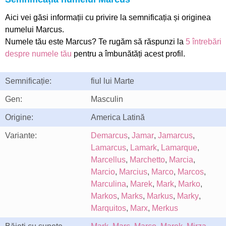
Aici vei găsi informații cu privire la semnificația și originea
numelui Marcus.
Numele tău este Marcus? Te rugăm să răspunzi la
5 întrebări
despre numele tău
pentru a îmbunătăți acest profil.
Semnificație:
fiul lui Marte
Gen:
Masculin
Origine:
America Latină
Variante:
Demarcus
,
Jamar
,
Jamarcus
,
Lamarcus
,
Lamark
,
Lamarque
,
Marcellus
,
Marchetto
,
Marcia
,
Marcio
,
Marcius
,
Marco
,
Marcos
,
Marculina
,
Marek
,
Mark
,
Marko
,
Markos
,
Marks
,
Markus
,
Marky
,
Marquitos
,
Marx
,
Merkus