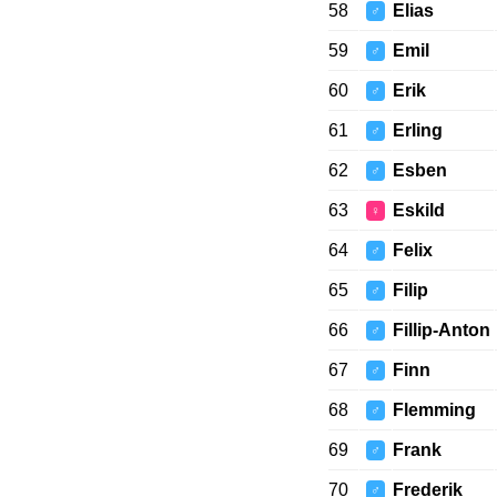
58
Elias
♂
59
Emil
♂
60
Erik
♂
61
Erling
♂
62
Esben
♂
63
Eskild
♀
64
Felix
♂
65
Filip
♂
66
Fillip-Anton
♂
67
Finn
♂
68
Flemming
♂
69
Frank
♂
70
Frederik
♂