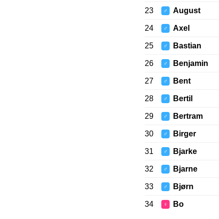
23
August
♂
24
Axel
♂
25
Bastian
♂
26
Benjamin
♂
27
Bent
♂
28
Bertil
♂
29
Bertram
♂
30
Birger
♂
31
Bjarke
♂
32
Bjarne
♂
33
Bjørn
♂
34
Bo
♀