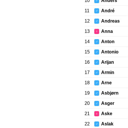
10
Anders
♂
11
André
♂
12
Andreas
♂
13
Anna
♀
14
Anton
♂
15
Antonio
♂
16
Arijan
♂
17
Armin
♂
18
Arne
♂
19
Asbjørn
♂
20
Asger
♂
21
Aske
♀
22
Aslak
♂