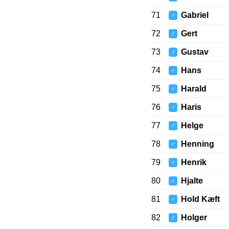
71
Gabriel
♂
72
Gert
♂
73
Gustav
♂
74
Hans
♂
75
Harald
♂
76
Haris
♂
77
Helge
♂
78
Henning
♂
79
Henrik
♂
80
Hjalte
♂
81
Hold Kæft
♂
82
Holger
♂