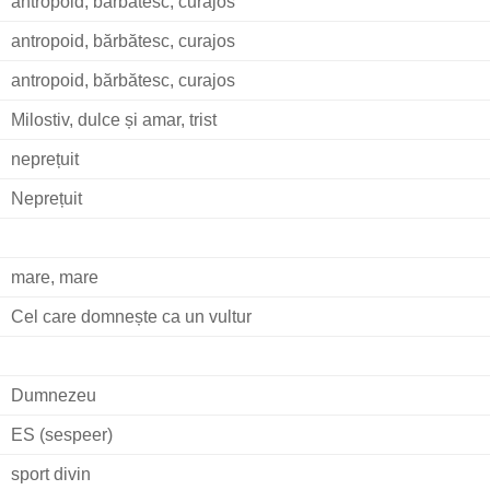
antropoid, bărbătesc, curajos
antropoid, bărbătesc, curajos
antropoid, bărbătesc, curajos
Milostiv, dulce și amar, trist
neprețuit
Neprețuit
mare, mare
Cel care domnește ca un vultur
Dumnezeu
ES (sespeer)
sport divin