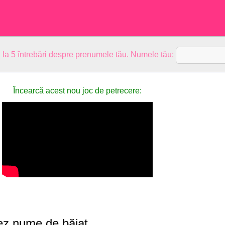
 la 5 întrebări despre prenumele tău. Numele tău:
Încearcă acest nou joc de petrecere:
ez nume de băiat