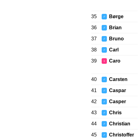
35
Børge
♂
36
Brian
♂
37
Bruno
♂
38
Carl
♂
39
Caro
♀
40
Carsten
♂
41
Caspar
♂
42
Casper
♂
43
Chris
♂
44
Christian
♂
45
Christoffer
♂