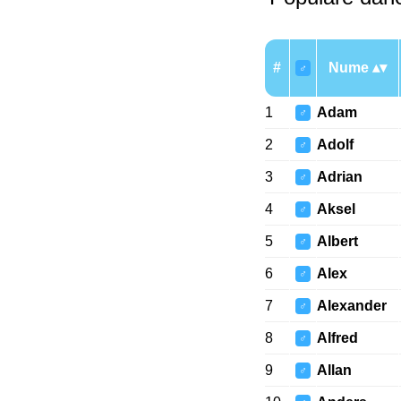
#
Nume
♂
1
Adam
♂
2
Adolf
♂
3
Adrian
♂
4
Aksel
♂
5
Albert
♂
6
Alex
♂
7
Alexander
♂
8
Alfred
♂
9
Allan
♂