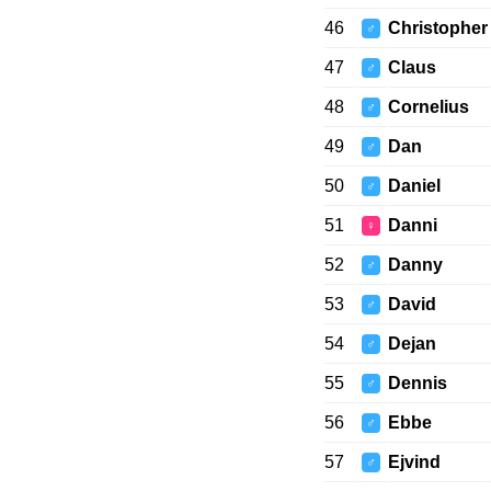
46
Christopher
♂
47
Claus
♂
48
Cornelius
♂
49
Dan
♂
50
Daniel
♂
51
Danni
♀
52
Danny
♂
53
David
♂
54
Dejan
♂
55
Dennis
♂
56
Ebbe
♂
57
Ejvind
♂