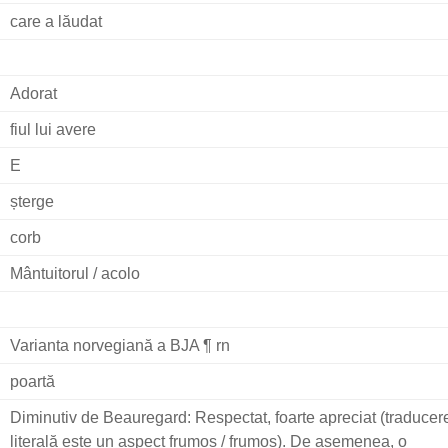
care a lăudat
Adorat
fiul lui avere
E
șterge
corb
Mântuitorul / acolo
Varianta norvegiană a BJA ¶ rn
poartă
Diminutiv de Beauregard: Respectat, foarte apreciat (traducer
literală este un aspect frumos / frumos). De asemenea, o