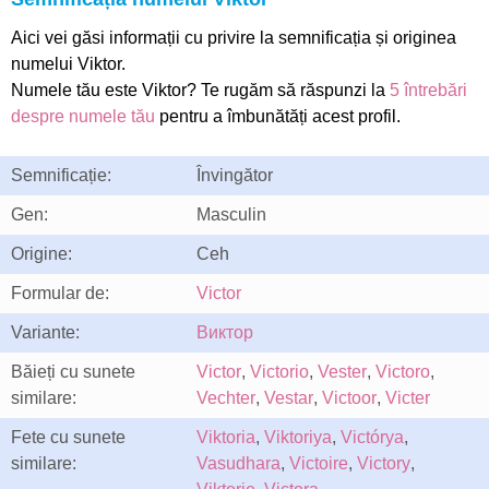
Aici vei găsi informații cu privire la semnificația și originea
numelui Viktor.
Numele tău este Viktor? Te rugăm să răspunzi la
5 întrebări
despre numele tău
pentru a îmbunătăți acest profil.
Semnificație:
Învingător
Gen:
Masculin
Origine:
Ceh
Formular de:
Victor
Variante:
Виктор
Băieți cu sunete
Victor
,
Victorio
,
Vester
,
Victoro
,
similare:
Vechter
,
Vestar
,
Victoor
,
Victer
Fete cu sunete
Viktoria
,
Viktoriya
,
Victórya
,
similare:
Vasudhara
,
Victoire
,
Victory
,