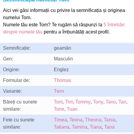
Aici vei găsi informații cu privire la semnificația și originea
numelui Tom.
Numele tău este Tom? Te rugăm să răspunzi la
5 întrebări
despre numele tău
pentru a îmbunătăți acest profil.
Semnificație:
geamăn
Gen:
Masculin
Origine:
Englez
Formular de:
Thomas
Variante:
Twm
Băieți cu sunete
Toni
,
Tim
,
Tommy
,
Tony
,
Tano
,
Tan
,
similare:
Tone
,
Tuan
Fete cu sunete
Timea
,
Teona
,
Theona
,
Tania
,
similare:
Tatiana
,
Tamina
,
Tiana
,
Tana