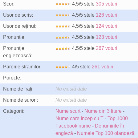
Scor:
4.5/5 stele
305 voturi
Ușor de scris:
4.5/5 stele
126 voturi
Ușor de reținut:
4.5/5 stele
124 voturi
Pronunție:
4.5/5 stele
123 voturi
Pronunţie
4.5/5 stele
267 voturi
englezească:
Părerile străinilor:
4/5 stele
261 voturi
Porecle:
Nume de frați:
Nu există date
Nume de surori:
Nu există date
Categorii:
Nume scurt
-
Nume din 3 litere
-
Nume care încep cu T
-
Top 1000
Facebook nume
-
Denumirile în
engleză
-
Numele Top 100 olandeză