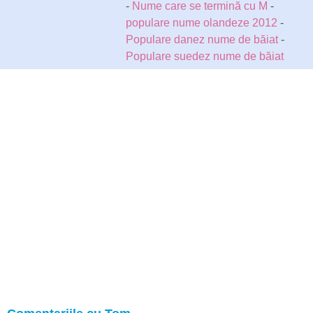
-
Nume care se termină cu M
-
populare nume olandeze 2012
-
Populare danez nume de băiat
-
Populare suedez nume de băiat