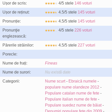
Ușor de scris:
4/5 stele
146 voturi
Ușor de reținut:
4.5/5 stele
145 voturi
Pronunție:
4.5/5 stele
145 voturi
Pronunţie
4/5 stele
226 voturi
englezească:
Părerile străinilor:
4.5/5 stele
227 voturi
Porecle:
Nume de frați:
Fineas
Nume de surori:
Nu există date
Categorii:
Nume scurt
-
Ebraică numele
-
populare nume olandeze 2012
-
Populare catalan nume de fete
-
Populare italian nume de fete
-
Populare suedez nume de băiat
-
Denumiri populare fete din 2009
-