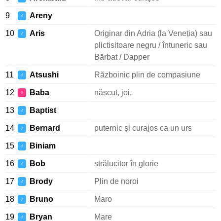
9
Areny
♂
10
Aris
Originar din Adria (la Veneția) sau
♂
plictisitoare negru / întuneric sau
Bărbat / Dapper
11
Atsushi
Războinic plin de compasiune
♂
12
Baba
născut, joi,
♀
13
Baptist
♂
14
Bernard
puternic și curajos ca un urs
♂
15
Biniam
♂
16
Bob
strălucitor în glorie
♂
17
Brody
Plin de noroi
♂
18
Bruno
Maro
♂
19
Bryan
Mare
♂