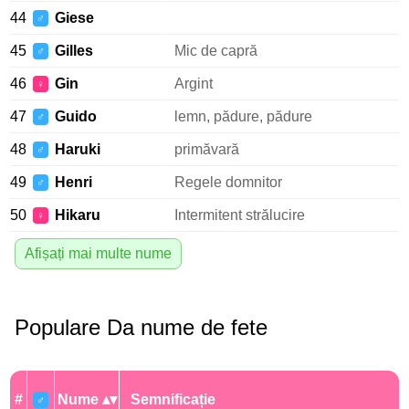
44
Giese
♂
45
Gilles
Mic de capră
♂
46
Gin
Argint
♀
47
Guido
lemn, pădure, pădure
♂
48
Haruki
primăvară
♂
49
Henri
Regele domnitor
♂
50
Hikaru
Intermitent strălucire
♀
Afișați mai multe nume
Populare Da nume de fete
#
Nume
Semnificație
♂