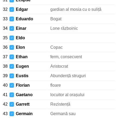
♂
32
Edgar
gardian al mosia cu o suliță
♂
33
Eduardo
Bogat
♂
34
Einar
Lone războinic
♂
35
Eldo
♂
36
Elon
Copac
♂
37
Ethan
ferm, consecvent
♂
38
Eugen
Aristocrat
♂
39
Eustis
Abundență struguri
♂
40
Florian
floare
♂
41
Gaetano
locuitor al orașului
♂
42
Garrett
Rezistență
♂
43
Germain
Germană sau
♂