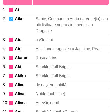
1
Ai
♀
2
Aiko
Sabie, Originar din Adria (la Veneția) sau
♂
plictisitoare negru / întuneric sau
Dragoste
3
Aira
a vântului
♀
4
Airi
Afectiune dragoste cu Jasmine, Pearl
♀
5
Akane
Roșu aprins
♀
6
Aki
Sparkle, Fall Bright,
♀
7
Akiko
Sparkle, Fall Bright,
♀
8
Alice
de naștere nobilă
♀
9
Alisa
Noble (nobilime)
♀
10
Alissa
Adevăr, nobil
♀
11
Ami
Sâmbătă copil. (Ghana)