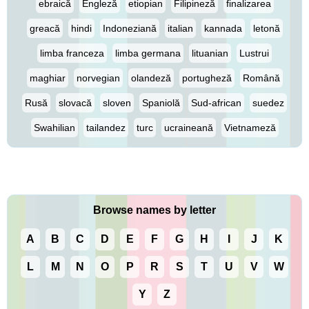
ebraică
Engleză
etiopian
Filipineză
finalizarea
greacă
hindi
Indoneziană
italian
kannada
letonă
limba franceza
limba germana
lituanian
Lustrui
maghiar
norvegian
olandeză
portugheză
Română
Rusă
slovacă
sloven
Spaniolă
Sud-african
suedez
Swahilian
tailandez
turc
ucraineană
Vietnameză
Browse names by letter
A
B
C
D
E
F
G
H
I
J
K
L
M
N
O
P
R
S
T
U
V
W
Y
Z