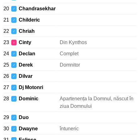
20
Chandrasekhar
♂
21
Childeric
♂
22
Chriah
♂
23
Cinty
Din Kynthos
♀
24
Declan
Complet
♂
25
Derek
Domnitor
♂
26
Dilvar
♂
27
Dj Motonri
♂
28
Dominic
Apartenența la Domnul, născut în
♂
ziua Domnului
29
Duo
♂
30
Dwayne
întuneric
♂
31
Eclipse