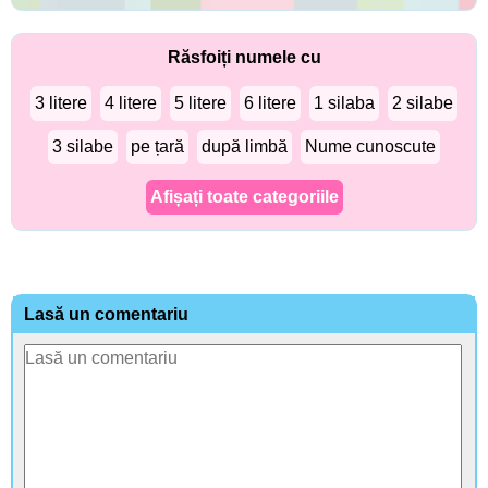
Răsfoiți numele cu
3 litere
4 litere
5 litere
6 litere
1 silaba
2 silabe
3 silabe
pe țară
după limbă
Nume cunoscute
Afișați toate categoriile
Lasă un comentariu