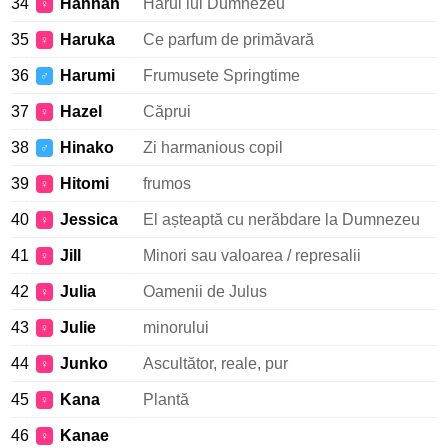
34
Hannah
Harul lui Dumnezeu
♀
35
Haruka
Ce parfum de primăvară
♀
36
Harumi
Frumusete Springtime
♂
37
Hazel
Căprui
♀
38
Hinako
Zi harmanious copil
♂
39
Hitomi
frumos
♀
40
Jessica
El așteaptă cu nerăbdare la Dumnezeu
♀
41
Jill
Minori sau valoarea / represalii
♀
42
Julia
Oamenii de Julus
♀
43
Julie
minorului
♀
44
Junko
Ascultător, reale, pur
♀
45
Kana
Plantă
♀
46
Kanae
♀