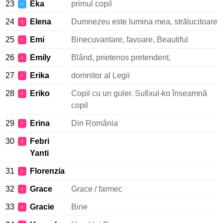
23
Eka
primul copil
♂
24
Elena
Dumnezeu este lumina mea, strălucitoare
♀
25
Emi
Binecuvantare, favoare, Beautiful
♀
26
Emily
Blând, prietenos pretendent,
♀
27
Erika
domnitor al Legii
♀
28
Eriko
Copil cu un guler. Sufixul-ko înseamnă
♀
copil
29
Erina
Din România
♀
30
Febri
♀
Yanti
31
Florenzia
♀
32
Grace
Grace / farmec
♀
33
Gracie
Bine
♀