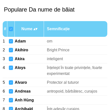
Populare Da nume de băiat
#
Nume
Semnificație
♂
1
Adam
om
♂
2
Akihiro
Bright Prince
♂
3
Akira
inteligent
♂
4
Aloys
înțelept în toate privințele, foarte
♂
experimentat
5
Alvaro
Protector al tuturor
♂
6
Andreas
antropoid, bărbătesc, curajos
♂
7
Anh Hùng
♂
8
Archibald
Într-adevăr curajos
♂