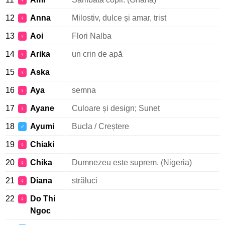
♀
12
Anna
Milostiv, dulce și amar, trist
♀
13
Aoi
Flori Nalba
♀
14
Arika
un crin de apă
♀
15
Aska
♀
16
Aya
semna
♀
17
Ayane
Culoare și design; Sunet
♀
18
Ayumi
Bucla / Creștere
♂
19
Chiaki
♀
20
Chika
Dumnezeu este suprem. (Nigeria)
♀
21
Diana
străluci
♀
22
Do Thi
♀
Ngoc