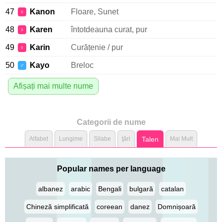
47
Kanon
Floare, Sunet
♀
48
Karen
întotdeauna curat, pur
♀
49
Karin
Curățenie / pur
♀
50
Kayo
Breloc
♂
Afișați mai multe nume
Categorii de nume
Alfabet
Lungime
Silabe
ţări
Talen
Mai Mult
Popular names per language
albanez
arabic
Bengali
bulgară
catalan
Chineză simplificată
coreean
danez
Domnișoară