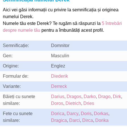
Aici vei găsi informații cu privire la semnificația și originea
numelui Derek.
Numele tău este Derek? Te rugăm să răspunzi la
5 întrebări
despre numele tău
pentru a îmbunătăți acest profil.
Semnificație:
Domnitor
Gen:
Masculin
Origine:
Englez
Formular de:
Diederik
Variante:
Derreck
Băieți cu sunete
Darius
,
Dragos
,
Darko
,
Drago
,
Dirk
,
similare:
Doros
,
Dietrich
,
Dries
Fete cu sunete
Dorica
,
Darcy
,
Doris
,
Dorkas
,
similare:
Dragica
,
Darci
,
Dirca
,
Dorika