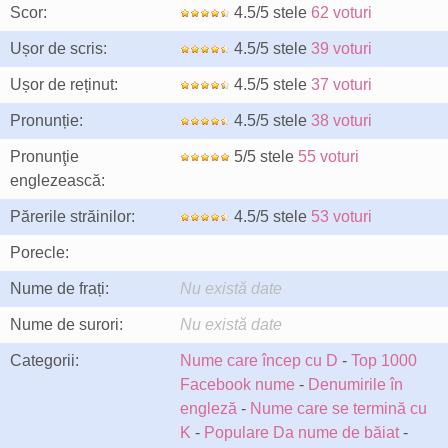
Scor:
4.5/5 stele
62 voturi
Ușor de scris:
4.5/5 stele
39 voturi
Ușor de reținut:
4.5/5 stele
37 voturi
Pronunție:
4.5/5 stele
38 voturi
Pronunţie
5/5 stele
55 voturi
englezească:
Părerile străinilor:
4.5/5 stele
53 voturi
Porecle:
Nume de frați:
Nu există date
Nume de surori:
Nu există date
Categorii:
Nume care încep cu D
-
Top 1000
Facebook nume
-
Denumirile în
engleză
-
Nume care se termină cu
K
-
Populare Da nume de băiat
-