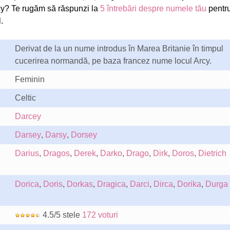
y? Te rugăm să răspunzi la
5 întrebări despre numele tău
pentru
.
Derivat de la un nume introdus în Marea Britanie în timpul
cucerirea normandă, pe baza francez nume locul Arcy.
Feminin
Celtic
Darcey
Darsey
,
Darsy
,
Dorsey
Darius
,
Dragos
,
Derek
,
Darko
,
Drago
,
Dirk
,
Doros
,
Dietrich
Dorica
,
Doris
,
Dorkas
,
Dragica
,
Darci
,
Dirca
,
Dorika
,
Durga
4.5/5 stele
172 voturi