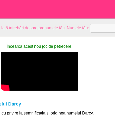
 la 5 întrebări despre prenumele tău. Numele tău:
Încearcă acest nou joc de petrecere:
elui Darcy
i cu privire la semnificația și originea numelui Darcy.