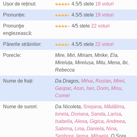
Ușor de reținut:
4.5/5 stele
18 voturi
Pronunție:
4.5/5 stele
19 voturi
Pronunţie
4/5 stele
22 voturi
englezească:
Părerile străinilor:
4.5/5 stele
22 voturi
Porecle:
Mire, Miri, Miriam, Mirike, Ela,
Mireluța, Mirelușa, Mitu, Mena, Ibi,
Rebecca
Nume de frați:
Da Dragos,
Mihai
,
Ruslan
,
Mirel
,
Gaspar
,
Arun
,
Iser
,
Dorin
,
Misu
,
Cornel
Nume de surori:
Da Nicoleta,
Snejana
,
Mădălina
,
Ionela
,
Doriana
,
Sanda
,
Larisa
,
Isabella
,
Alexa
,
Gigica
,
Andreea
,
Sabrina
,
Lina
,
Daniela
,
Nina
,
Sephora
,
Ianna
,
Mihaela
, O Sora,