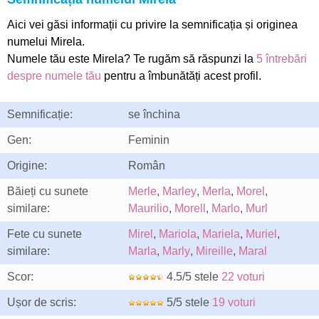
Aici vei găsi informații cu privire la semnificația și originea
numelui Mirela.
Numele tău este Mirela? Te rugăm să răspunzi la
5 întrebări
despre numele tău
pentru a îmbunătăți acest profil.
Semnificație:
se închina
Gen:
Feminin
Origine:
Român
Băieți cu sunete
Merle
,
Marley
,
Merla
,
Morel
,
similare:
Maurilio
,
Morell
,
Marlo
,
Murl
Fete cu sunete
Mirel
,
Mariola
,
Mariela
,
Muriel
,
similare:
Marla
,
Marly
,
Mireille
,
Maral
Scor:
4.5/5 stele
22 voturi
Ușor de scris:
5/5 stele
19 voturi