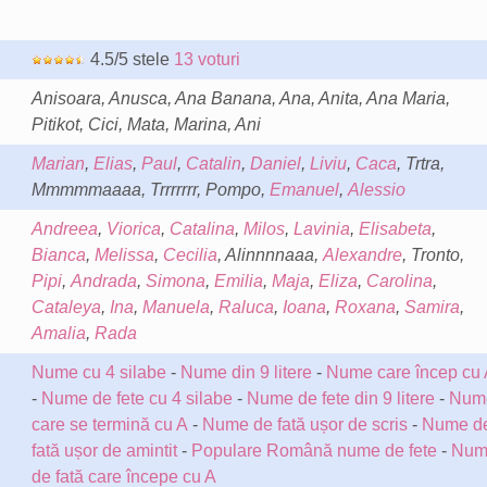
4.5/5 stele
13 voturi
Anisoara, Anusca, Ana Banana, Ana, Anita, Ana Maria,
Pitikot, Cici, Mata, Marina, Ani
Marian
,
Elias
,
Paul
,
Catalin
,
Daniel
,
Liviu
,
Caca
, Trtra,
Mmmmmaaaa, Trrrrrrr, Pompo,
Emanuel
,
Alessio
Andreea
,
Viorica
,
Catalina
,
Milos
,
Lavinia
,
Elisabeta
,
Bianca
,
Melissa
,
Cecilia
, Alinnnnaaa,
Alexandre
, Tronto,
Pipi
,
Andrada
,
Simona
,
Emilia
,
Maja
,
Eliza
,
Carolina
,
Cataleya
,
Ina
,
Manuela
,
Raluca
,
Ioana
,
Roxana
,
Samira
,
Amalia
,
Rada
Nume cu 4 silabe
-
Nume din 9 litere
-
Nume care încep cu 
-
Nume de fete cu 4 silabe
-
Nume de fete din 9 litere
-
Num
care se termină cu A
-
Nume de fată ușor de scris
-
Nume d
fată ușor de amintit
-
Populare Română nume de fete
-
Num
de fată care începe cu A