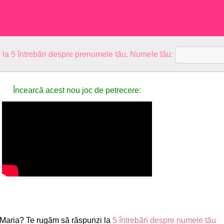
 la 5 întrebări despre prenumele tău. Numele tău:
Încearcă acest nou joc de petrecere:
Maria? Te rugăm să răspunzi la
5 întrebări despre numele tău