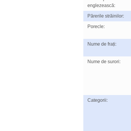
englezească:
Părerile străinilor:
Porecle:
Nume de frați:
Nume de surori:
Categorii: