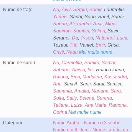
Nume de frați:
Nu
,
Aviv
,
Sergiu
,
Samir
, Laurențiu,
Yannis
, Sanar, Saon, Sanit, Sunar,
Saban
,
Alexandru
,
Amir
,
Mihai
,
Samirah
,
Samuel
,
Sofian
, Savin,
Serghei,
Da
,
Tyson
,
Natanael
,
Luca
,
Tezaur,
Titu
, Vaniel,
Emir
, Grisa,
Cristi
,
Radu
Mai multe nume
Nume de surori:
Nu
,
Carmelita
,
Samira
,
Samar
,
Sabrina
,
Anisia
,
Iris
, Raluca Ioana,
Raluca
,
Ema
,
Madalina
,
Kassandra
,
Ana
, Simi A, Sanir, Sarat, Samica,
Samanta
,
Amalia
,
Mariana
,
Sara
,
Sofia
,
Sally
,
Selena
,
Serena
,
Tatiana
,
Luiza
,
Ana Maria
,
Ramona
,
Corina
Mai multe nume
Categorii:
Nume Arabic
-
Nume cu 3 silabe
-
Nume din 6 litere
-
Nume care încep