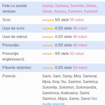
Fete cu sunete
Samar
,
Samara
,
Summer
,
Simra
,
similare:
Simar
,
Sanura
,
Sommer
,
Samirah
Scor:
5/5 stele
59 voturi
Ușor de scris:
4.5/5 stele
48 voturi
Ușor de reținut:
4.5/5 stele
48 voturi
Pronunție:
4.5/5 stele
48 voturi
Pronunţie
4/5 stele
53 voturi
englezească:
Părerile străinilor:
4.5/5 stele
54 voturi
Porecle:
Sami, Sam, Samy, Mira, Samurai,
Myra, Amy, Nu, Samiroi, Samirica,
Solomita, Solomon, Solomandra,
Samircica, Araboaica, Saimi,
Samirus, Maya, Sama, Sansi
Mai
multe porecle