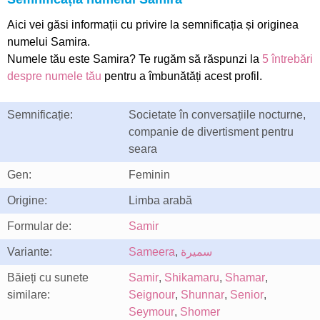
Aici vei găsi informații cu privire la semnificația și originea
numelui Samira.
Numele tău este Samira? Te rugăm să răspunzi la
5 întrebări
despre numele tău
pentru a îmbunătăți acest profil.
Semnificație:
Societate în conversațiile nocturne,
companie de divertisment pentru
seara
Gen:
Feminin
Origine:
Limba arabă
Formular de:
Samir
Variante:
Sameera
,
سميرة
Băieți cu sunete
Samir
,
Shikamaru
,
Shamar
,
similare:
Seignour
,
Shunnar
,
Senior
,
Seymour
,
Shomer