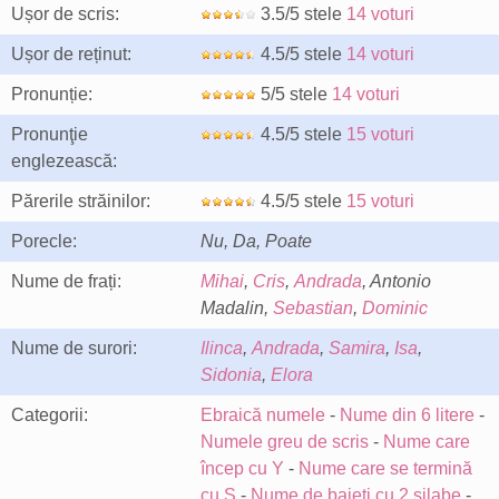
Ușor de scris:
3.5/5 stele
14 voturi
Ușor de reținut:
4.5/5 stele
14 voturi
Pronunție:
5/5 stele
14 voturi
Pronunţie
4.5/5 stele
15 voturi
englezească:
Părerile străinilor:
4.5/5 stele
15 voturi
Porecle:
Nu, Da, Poate
Nume de frați:
Mihai
,
Cris
,
Andrada
, Antonio
Madalin,
Sebastian
,
Dominic
Nume de surori:
Ilinca
,
Andrada
,
Samira
,
Isa
,
Sidonia
,
Elora
Categorii:
Ebraică numele
-
Nume din 6 litere
-
Numele greu de scris
-
Nume care
încep cu Y
-
Nume care se termină
cu S
-
Nume de baieti cu 2 silabe
-