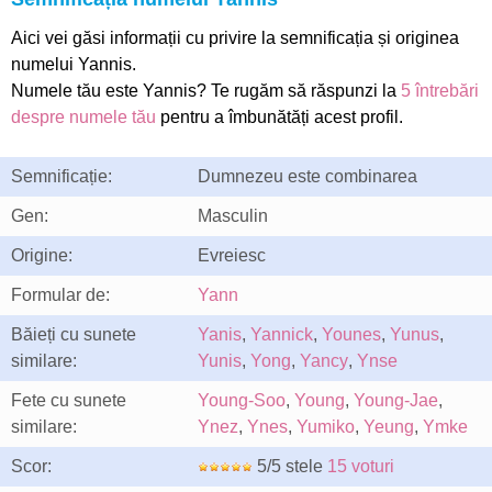
Aici vei găsi informații cu privire la semnificația și originea
numelui Yannis.
Numele tău este Yannis? Te rugăm să răspunzi la
5 întrebări
despre numele tău
pentru a îmbunătăți acest profil.
Semnificație:
Dumnezeu este combinarea
Gen:
Masculin
Origine:
Evreiesc
Formular de:
Yann
Băieți cu sunete
Yanis
,
Yannick
,
Younes
,
Yunus
,
similare:
Yunis
,
Yong
,
Yancy
,
Ynse
Fete cu sunete
Young-Soo
,
Young
,
Young-Jae
,
similare:
Ynez
,
Ynes
,
Yumiko
,
Yeung
,
Ymke
Scor:
5/5 stele
15 voturi