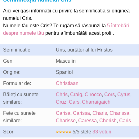
Aici vei găsi informații cu privire la semnificația și originea
numelui Cris.
Numele tău este Cris? Te rugăm să răspunzi la
5 întrebări
despre numele tău
pentru a îmbunătăți acest profil.
Semnificație:
Uns, purtător al lui Hristos
Gen:
Masculin
Origine:
Spaniol
Formular de:
Christiaan
Băieți cu sunete
Chris
,
Craig
,
Cirocco
,
Cors
,
Cyrus
,
similare:
Cruz
,
Cars
,
Charraigaich
Fete cu sunete
Carisa
,
Carissa
,
Charis
,
Charissa
,
similare:
Charisse
,
Caressa
,
Cherish
,
Caris
Scor:
5/5 stele
33 voturi