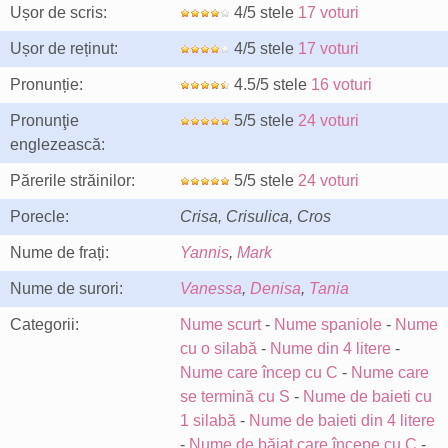
Ușor de scris:
4/5 stele
17 voturi
Ușor de reținut:
4/5 stele
17 voturi
Pronunție:
4.5/5 stele
16 voturi
Pronunţie
5/5 stele
24 voturi
englezească:
Părerile străinilor:
5/5 stele
24 voturi
Porecle:
Crisa, Crisulica, Cros
Nume de frați:
Yannis
,
Mark
Nume de surori:
Vanessa
,
Denisa
,
Tania
Categorii:
Nume scurt
-
Nume spaniole
-
Nume
cu o silabă
-
Nume din 4 litere
-
Nume care încep cu C
-
Nume care
se termină cu S
-
Nume de baieti cu
1 silabă
-
Nume de baieti din 4 litere
-
Nume de băiat care începe cu C
-