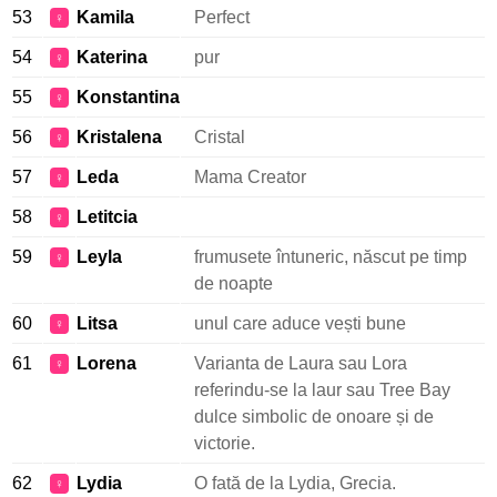
53
Kamila
Perfect
♀
54
Katerina
pur
♀
55
Konstantina
♀
56
Kristalena
Cristal
♀
57
Leda
Mama Creator
♀
58
Letitcia
♀
59
Leyla
frumusete întuneric, născut pe timp
♀
de noapte
60
Litsa
unul care aduce vești bune
♀
61
Lorena
Varianta de Laura sau Lora
♀
referindu-se la laur sau Tree Bay
dulce simbolic de onoare și de
victorie.
62
Lydia
O fată de la Lydia, Grecia.
♀