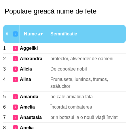
Populare greacă nume de fete
#
Nume
Semnificație
♂
1
Aggeliki
♀
2
Alexandra
protector, afweerder de oameni
♀
3
Alicia
De coborâre nobil
♀
4
Alina
Frumusete, luminos, frumos,
♀
strălucitor
5
Amanda
pe cale amiabilă fata
♀
6
Amelia
Încordat combaterea
♀
7
Anastasia
prin botezul la o nouă viață înviat
♀
8
Anelia
♀