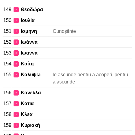
149
Θεοδώρα
♀
150
Ιουλία
♀
151
Ισμηνη
Cunoștințe
♀
152
Ιωάννα
♀
153
Ιωαννα
♀
154
Καίτη
♀
155
Καλυψω
le ascunde pentru a acoperi, pentru
♀
a ascunde
156
Κανελλα
♀
157
Κατια
♀
158
Κλεα
♀
159
Κυριακή
♀