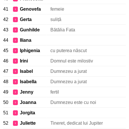
41
Genovefa
femeie
♀
42
Gerta
suliță
♀
43
Gunhilde
Bătălia Fata
♀
44
Iliana
♀
45
Iphigenia
cu puterea născut
♀
46
Irini
Domnul este milostiv
♀
47
Isabel
Dumnezeu a jurat
♀
48
Isabella
Dumnezeu a jurat
♀
49
Jenny
fertil
♀
50
Joanna
Dumnezeu este cu noi
♀
51
Jorgita
♀
52
Juliette
Tineret, dedicat lui Jupiter
♀