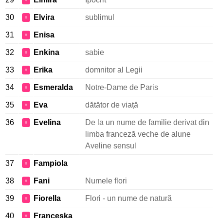
♀
30
Elvira
sublimul
♀
31
Enisa
♀
32
Enkina
sabie
♀
33
Erika
domnitor al Legii
♀
34
Esmeralda
Notre-Dame de Paris
♀
35
Eva
dătător de viață
♀
36
Evelina
De la un nume de familie derivat din
♀
limba franceză veche de alune
Aveline sensul
37
Fampiola
♀
38
Fani
Numele flori
♀
39
Fiorella
Flori - un nume de natură
♀
40
Franceska
♀