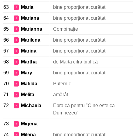
63
Maria
bine proporționat curățați
♀
64
Mariana
bine proporționat curățați
♀
65
Marianna
Combinație
♀
66
Marilena
bine proporționat curățați
♀
67
Marina
bine proporționat curățați
♀
68
Martha
de Marta cifra biblică
♀
69
Mary
bine proporționat curățați
♀
70
Matilda
Puternic
♀
71
Melita
amărât
♀
72
Michaela
Ebraică pentru "Cine este ca
♀
Dumnezeu"
73
Migena
♀
74
Milena
bine proporționat curățați
♀