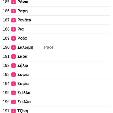
185
Ράνια
♀
186
Ραρη
♀
187
Ρενάτα
♀
188
Ρια
♀
189
Ροζα
♀
190
Σαλωμη
Pace
♀
191
Σαρα
♀
192
Σήλια
♀
193
Σοφια
♀
194
Σοφία
♀
195
Στέλλα
♀
196
Στελλα
♀
197
Τζένη
♀