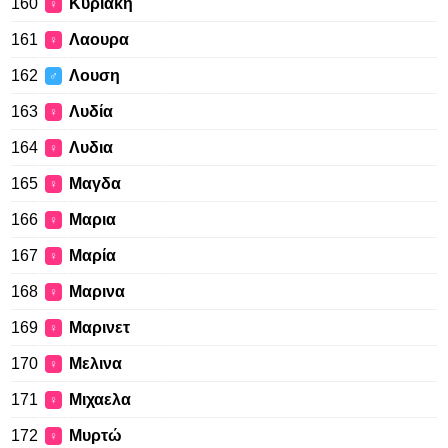
160
Κυριακη
♀
161
Λαουρα
♀
162
Λουση
♂
163
Λυδία
♀
164
Λυδια
♀
165
Μαγδα
♀
166
Μαρια
♀
167
Μαρία
♀
168
Μαρινα
♀
169
Μαρινετ
♀
170
Μελινα
♀
171
Μιχαελα
♀
172
Μυρτώ
♀