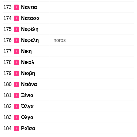
173
Ναντια
♀
174
Νατασα
♀
175
Νεφέλη
♀
176
Νεφελη
noros
♀
177
Νικη
♀
178
Νικόλ
♀
179
Νιοβη
♀
180
Ντιάνα
♀
181
Ξένια
♀
182
Όλγα
♀
183
Ολγα
♀
184
Ραΐσα
♀