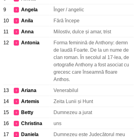
9
Angela
Înger / angelic
♀
10
Anila
Fără începe
♀
11
Anna
Milostiv, dulce și amar, trist
♀
12
Antonia
Forma feminină de Anthony: demn
♀
de laudă Foarte. De la un nume de
clan roman. În secolul al 17-lea, de
ortografie Anthony a fost asociat cu
grecesc care înseamnă floare
Anthos.
13
Ariana
Venerabilul
♀
14
Artemis
Zeita Lunii și Hunt
♀
15
Betty
Dumnezeu a jurat
♀
16
Christina
uns
♀
17
Daniela
Dumnezeu este Judecătorul meu
♀