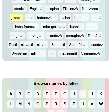
ebraică
Engleză
etiopian
Filipineză
finalizarea
greacă
hindi
Indoneziană
italian
kannada
letonă
limba franceza
limba germana
lituanian
Lustrui
maghiar
norvegian
olandeză
portugheză
Română
Rusă
slovacă
sloven
Spaniolă
Sud-african
suedez
Swahilian
tailandez
turc
ucraineană
Vietnameză
Browse names by letter
A
B
C
D
E
F
G
H
I
J
K
L
M
N
O
P
R
S
T
U
V
W