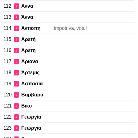
112
Αννα
♀
113
Άννα
♀
114
Αντιοπη
impotriva, votul
♀
115
Αρετή
♀
116
Αρετη
♀
117
Αριανα
♀
118
Άρτεμις
♀
119
Ασπασια
♀
120
Βαρβαρα
♀
121
Βικυ
♀
122
Γεωργία
♀
123
Γεωργια
♀