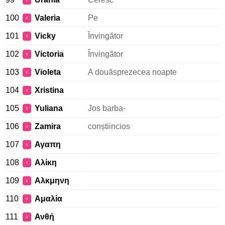
♀
100
Valeria
Pe
♀
101
Vicky
Învingător
♀
102
Victoria
Învingător
♀
103
Violeta
A douăsprezecea noapte
♀
104
Xristina
♀
105
Yuliana
Jos barba-
♀
106
Zamira
conștiincios
♀
107
Αγαπη
♀
108
Αλίκη
♀
109
Αλκμηνη
♀
110
Αμαλία
♀
111
Ανθή
♀