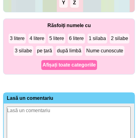
Y
Z
Răsfoiți numele cu
3 litere
4 litere
5 litere
6 litere
1 silaba
2 silabe
3 silabe
pe țară
după limbă
Nume cunoscute
Afișați toate categoriile
Lasă un comentariu