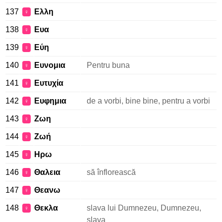
137
Ελλη
♀
138
Ευα
♀
139
Εύη
♀
140
Ευνομια
Pentru buna
♀
141
Ευτυχία
♀
142
Ευφημια
de a vorbi, bine bine, pentru a vorbi
♀
143
Ζωη
♀
144
Ζωή
♀
145
Ηρω
♀
146
Θαλεια
să înflorească
♀
147
Θεανω
♀
148
Θεκλα
slava lui Dumnezeu, Dumnezeu,
♀
slava