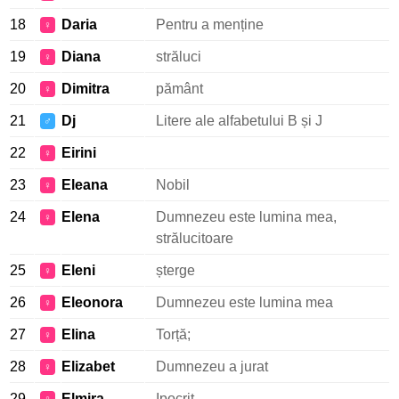
18
Daria
Pentru a menține
♀
19
Diana
străluci
♀
20
Dimitra
pământ
♀
21
Dj
Litere ale alfabetului B și J
♂
22
Eirini
♀
23
Eleana
Nobil
♀
24
Elena
Dumnezeu este lumina mea,
♀
strălucitoare
25
Eleni
șterge
♀
26
Eleonora
Dumnezeu este lumina mea
♀
27
Elina
Torță;
♀
28
Elizabet
Dumnezeu a jurat
♀
29
Elmira
Ipocrit