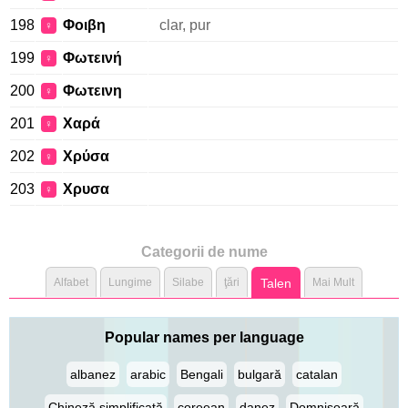
198
Φοιβη
clar, pur
♀
199
Φωτεινή
♀
200
Φωτεινη
♀
201
Χαρά
♀
202
Χρύσα
♀
203
Χρυσα
♀
Categorii de nume
Alfabet
Lungime
Silabe
ţări
Talen
Mai Mult
Popular names per language
albanez
arabic
Bengali
bulgară
catalan
Chineză simplificată
coreean
danez
Domnișoară