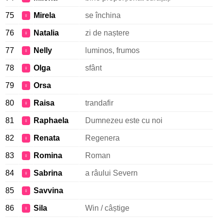
75
Mirela
se închina
♀
76
Natalia
zi de naștere
♀
77
Nelly
luminos, frumos
♀
78
Olga
sfânt
♀
79
Orsa
♀
80
Raisa
trandafir
♀
81
Raphaela
Dumnezeu este cu noi
♀
82
Renata
Regenera
♀
83
Romina
Roman
♀
84
Sabrina
a râului Severn
♀
85
Savvina
♀
86
Sila
Win / câștige
♀