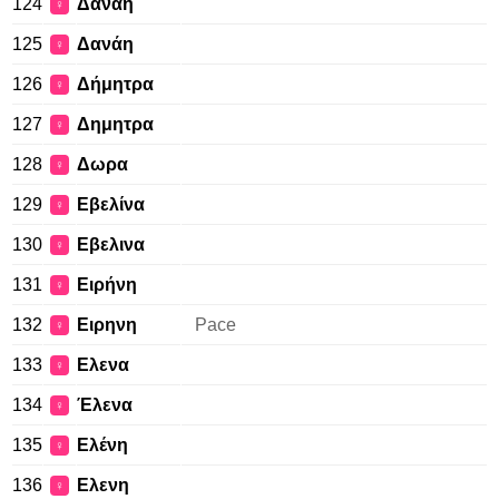
124
Δαναη
♀
125
Δανάη
♀
126
Δήμητρα
♀
127
Δημητρα
♀
128
Δωρα
♀
129
Εβελίνα
♀
130
Εβελινα
♀
131
Ειρήνη
♀
132
Ειρηνη
Pace
♀
133
Ελενα
♀
134
Έλενα
♀
135
Ελένη
♀
136
Ελενη
♀