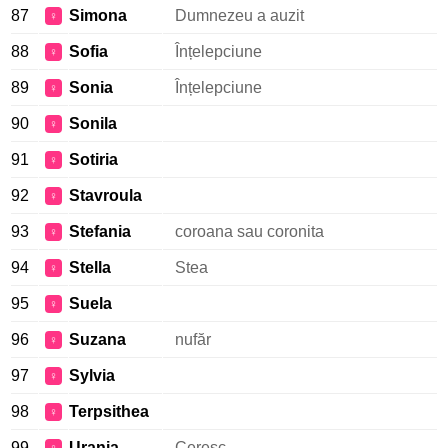
87
Simona
Dumnezeu a auzit
♀
88
Sofia
Înțelepciune
♀
89
Sonia
Înțelepciune
♀
90
Sonila
♀
91
Sotiria
♀
92
Stavroula
♀
93
Stefania
coroana sau coronita
♀
94
Stella
Stea
♀
95
Suela
♀
96
Suzana
nufăr
♀
97
Sylvia
♀
98
Terpsithea
♀
99
Urania
Ceresc