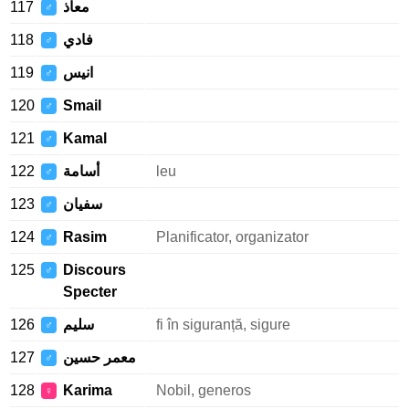
117
معاذ
♂
118
فادي
♂
119
انيس
♂
120
Smail
♂
121
Kamal
♂
122
أسامة
leu
♂
123
سفيان
♂
124
Rasim
Planificator, organizator
♂
125
Discours
♂
Specter
126
سليم
fi în siguranță, sigure
♂
127
معمر حسين
♂
128
Karima
Nobil, generos
♀