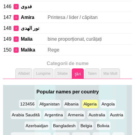
146
فدوى
♀
147
Amira
Printesa / lider / căpitan
♀
148
نور الهدى
♀
149
Malia
bine proporționat, curățați
♀
150
Malika
Rege
♀
Categorii de nume
Alfabet
Lungime
Silabe
ţări
Talen
Mai Mult
Popular names per country
123456
Afganistan
Albania
Algeria
Angola
Arabia Saudită
Argentina
Armenia
Australia
Austria
Azerbaidjan
Bangladesh
Belgia
Bolivia