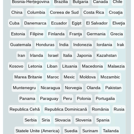
Bosnia-Herțegovina
Brazilia
Bulgaria
Canada
Chile
China
Columbia
Coreea de Sud
Costa Rica
Croaţia
Cuba
Danemarca
Ecuador
Egipt
El Salvador
Elveţia
Estonia
Filipine
Finlanda
Franţa
Germania
Grecia
Guatemala
Honduras
India
Indonezia
Iordania
Irak
Iran
Irlanda
Israel
Italia
Japonia
Kazahstan
Kosovo
Letonia
Liban
Lituania
Macedonia
Malaezia
Marea Britanie
Maroc
Mexic
Moldova
Mozambic
Muntenegru
Nicaragua
Norvegia
Olanda
Pakistan
Panama
Paraguay
Peru
Polonia
Portugalia
Republica Cehă
Republica Dominicană
România
Rusia
Serbia
Siria
Slovacia
Slovenia
Spania
Statele Unite (America)
Suedia
Surinam
Tailanda