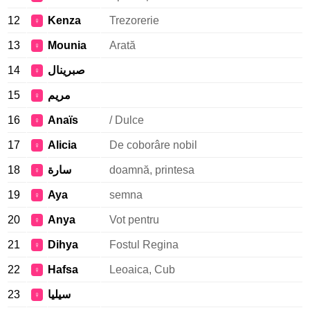
12
Kenza
Trezorerie
♀
13
Mounia
Arată
♀
14
صبرينال
♀
15
مريم
♀
16
Anaïs
/ Dulce
♀
17
Alicia
De coborâre nobil
♀
18
سارة
doamnă, printesa
♀
19
Aya
semna
♀
20
Anya
Vot pentru
♀
21
Dihya
Fostul Regina
♀
22
Hafsa
Leoaica, Cub
♀
23
سيليا
♀