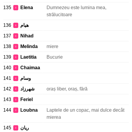
135
Elena
Dumnezeu este lumina mea,
♀
strălucitoare
136
هيام
♀
137
Nihad
♀
138
Melinda
miere
♀
139
Laetitia
Bucurie
♀
140
Chaimaa
♀
141
وسام
♀
142
شهرزاد
oraș liber, oraș, fără
♀
143
Feriel
♀
144
Loubna
Laptele de un copac, mai dulce decât
♀
mierea
145
ريان
♀