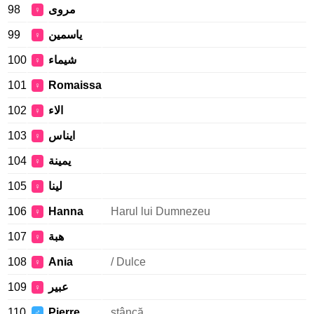
98
مروى
♀
99
ياسمين
♀
100
شيماء
♀
101
Romaissa
♀
102
الاء
♀
103
ايناس
♀
104
يمينة
♀
105
لينا
♀
106
Hanna
Harul lui Dumnezeu
♀
107
هبة
♀
108
Ania
/ Dulce
♀
109
عبير
♀
110
Pierre
stâncă
♂