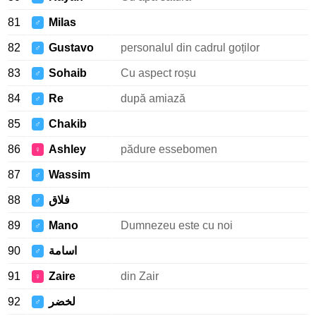
81
Milas
♂
82
Gustavo
personalul din cadrul goților
♂
83
Sohaib
Cu aspect roșu
♂
84
Re
după amiază
♂
85
Chakib
♂
86
Ashley
pădure essebomen
♀
87
Wassim
♂
88
فلاق
♂
89
Mano
Dumnezeu este cu noi
♂
90
اسامة
♂
91
Zaire
din Zair
♀
92
لخضر
♂