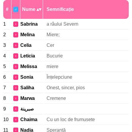
#
Nume
Semnificație
♂
1
Sabrina
a râului Severn
♀
2
Melina
Miere;
♀
3
Celia
Cer
♀
4
Leticia
Bucurie
♀
5
Melissa
miere
♀
6
Sonia
Înțelepciune
♀
7
Saliha
Onest, sincer, pios
♀
8
Marwa
Cremene
♀
9
صبرينة
♀
10
Chaima
Cu un loc de frumusete
♀
11
Nadia
Speranță
♀