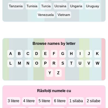
Tanzania
Tunisia
Turcia
Ucraina
Ungaria
Uruguay
Venezuela
Vietnam
Browse names by letter
A
B
C
D
E
F
G
H
I
J
K
L
M
N
O
P
R
S
T
U
V
W
Y
Z
Răsfoiți numele cu
3 litere
4 litere
5 litere
6 litere
1 silaba
2 silabe