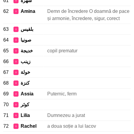
61
شهره
♀
62
Amina
Demn de încredere O doamnă de pace
♀
și armonie, încredere, sigur, corect
63
بلقيس
♀
64
صونيا
♀
65
خديجة
copil prematur
♀
66
زينب
♀
67
خولة
♀
68
كنزة
♀
69
Assia
Puternic, ferm
♀
70
كوثر
♀
71
Lilia
Dumnezeu a jurat
♀
72
Rachel
a doua soție a lui Iacov
♀