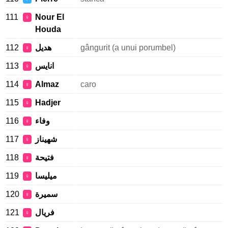
111
Nour El
♀
Houda
112
هديل
gângurit (a unui porumbel)
♀
113
انايس
♀
114
Almaz
caro
♀
115
Hadjer
♀
116
وفاء
♀
117
شهيناز
♀
118
فتيحة
♀
119
ميليسا
♀
120
سميرة
♀
121
فريال
♀