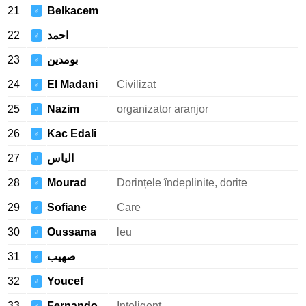
21
Belkacem
♂
22
احمد
♂
23
بومدين
♂
24
El Madani
Civilizat
♂
25
Nazim
organizator aranjor
♂
26
Kac Edali
♂
27
الياس
♂
28
Mourad
Dorințele îndeplinite, dorite
♂
29
Sofiane
Care
♂
30
Oussama
leu
♂
31
صهيب
♂
32
Youcef
♂
33
Fernando
Inteligent