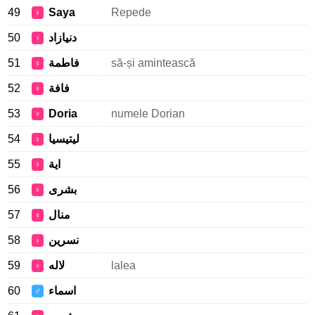
49
Saya
Repede
♀
50
دنيازاد
♀
51
فاطمة
să-și amintească
♀
52
فافة
♀
53
Doria
numele Dorian
♀
54
ليتيسيا
♀
55
اية
♀
56
بشرى
♀
57
منال
♀
58
نسرين
♀
59
لاله
lalea
♀
60
اسماء
♂