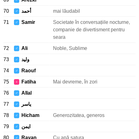
♂
70
أحمد
mai lăudabil
♂
71
Samir
Societate în conversațiile nocturne,
♂
companie de divertisment pentru
seara
72
Ali
Noble, Sublime
♂
73
وليد
♂
74
Raouf
♂
75
Fatiha
Mai devreme, în zori
♀
76
Allal
♂
77
ياسر
♂
78
Hicham
Generozitatea, generos
♂
79
ايمن
♂
80
Rayan
Cu apă satura
♂