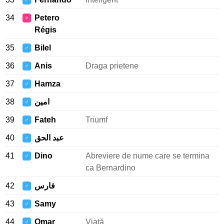
♂
34
Petero
♀
Régis
35
Bilel
♂
36
Anis
Draga prietene
♂
37
Hamza
♂
38
امين
♂
39
Fateh
Triumf
♂
40
عبد الحق
♂
41
Dino
Abreviere de nume care se termina
♂
ca Bernardino
42
فارس
♂
43
Samy
♂
44
Omar
Viață
♂