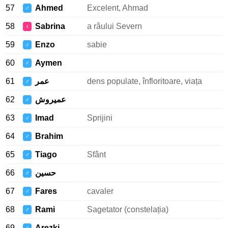
57
Ahmed
Excelent, Ahmad
♂
58
Sabrina
a râului Severn
♀
59
Enzo
sabie
♂
60
Aymen
♂
61
عمر
dens populate, înfloritoare, viața
♂
62
عميروش
♂
63
Imad
Sprijini
♂
64
Brahim
♂
65
Tiago
Sfânt
♂
66
حسين
♂
67
Fares
cavaler
♂
68
Rami
Sagetator (constelația)
♂
69
Arezki