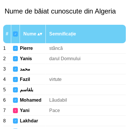
Nume de băiat cunoscute din Algeria
#
Nume
Semnificație
♂
1
Pierre
stâncă
♂
2
Yanis
darul Domnului
♂
3
محمد
♂
4
Fazil
virtute
♂
5
بلقاسم
♂
6
Mohamed
Lăudabil
♂
7
Yani
Pace
♀
8
Lakhdar
♂