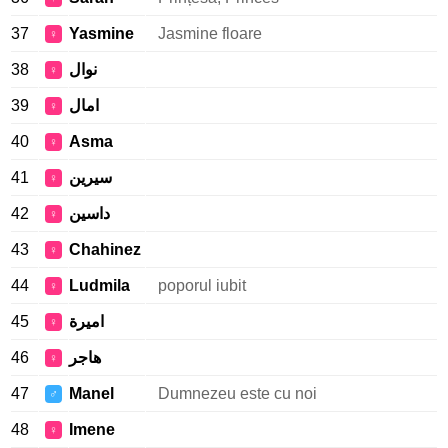
37
Yasmine
Jasmine floare
♀
38
نوال
♀
39
امال
♀
40
Asma
♀
41
سيرين
♀
42
داسين
♀
43
Chahinez
♀
44
Ludmila
poporul iubit
♀
45
اميرة
♀
46
هاجر
♀
47
Manel
Dumnezeu este cu noi
♂
48
Imene
♀