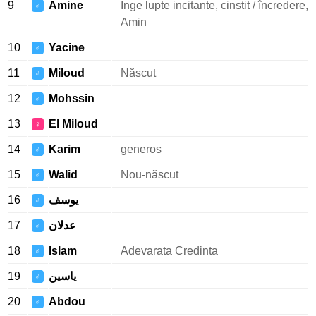
9
Amine
Inge lupte incitante, cinstit / încredere,
♂
Amin
10
Yacine
♂
11
Miloud
Născut
♂
12
Mohssin
♂
13
El Miloud
♀
14
Karim
generos
♂
15
Walid
Nou-născut
♂
16
يوسف
♂
17
عدلان
♂
18
Islam
Adevarata Credinta
♂
19
ياسين
♂
20
Abdou
♂