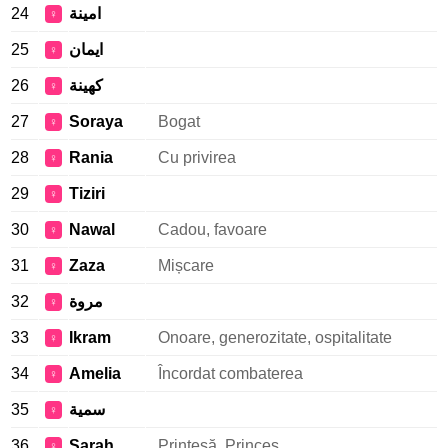
24
امينة
♀
25
ايمان
♀
26
كهينة
♀
27
Soraya
Bogat
♀
28
Rania
Cu privirea
♀
29
Tiziri
♀
30
Nawal
Cadou, favoare
♀
31
Zaza
Mișcare
♀
32
مروة
♀
33
Ikram
Onoare, generozitate, ospitalitate
♀
34
Amelia
Încordat combaterea
♀
35
سمية
♀
36
Sarah
Prințesă, Princes
♀