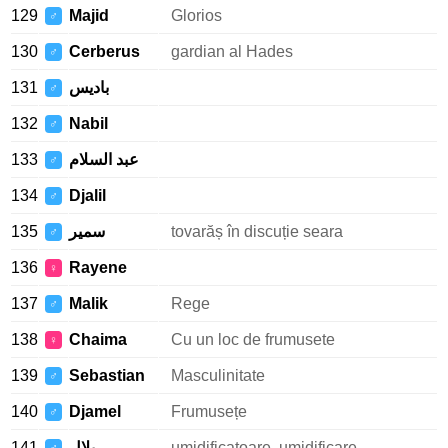
129
Majid
Glorios
♂
130
Cerberus
gardian al Hades
♂
131
باديس
♂
132
Nabil
♂
133
عبد السلام
♂
134
Djalil
♂
135
سمير
tovarăș în discuție seara
♂
136
Rayene
♀
137
Malik
Rege
♂
138
Chaima
Cu un loc de frumusete
♀
139
Sebastian
Masculinitate
♂
140
Djamel
Frumusețe
♂
141
بلال
umidificatoare, umidificare