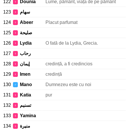
122
Dounia
Lume, pământ, viața de pe pământ
♀
123
سهام
♀
124
Abeer
Placut parfumat
♀
125
صليحة
♀
126
Lydia
O fată de la Lydia, Grecia.
♀
127
رحاب
♀
128
إيمان
credință, a fi credincios
♀
129
Imen
credință
♀
130
Mano
Dumnezeu este cu noi
♂
131
Katia
pur
♀
132
تسنيم
♀
133
Yamina
♀
134
منيرة
♀