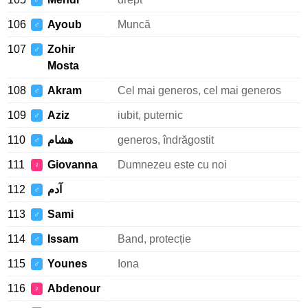
♂
106
Ayoub
Muncă
♂
107
Zohir
♂
Mosta
108
Akram
Cel mai generos, cel mai generos
♂
109
Aziz
iubit, puternic
♂
110
هشام
generos, îndrăgostit
♂
111
Giovanna
Dumnezeu este cu noi
♀
112
آدم
♂
113
Sami
♂
114
Issam
Band, protecție
♂
115
Younes
Iona
♂
116
Abdenour
♀