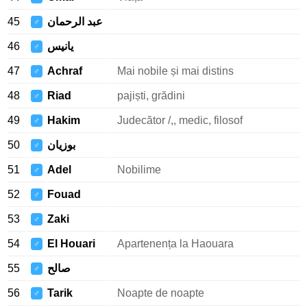
45
عبد الرحمان
♂
46
يانيس
♂
47
Achraf
Mai nobile și mai distins
♂
48
Riad
pajiști, grădini
♂
49
Hakim
Judecător /,, medic, filosof
♂
50
بوزيان
♂
51
Adel
Nobilime
♂
52
Fouad
♂
53
Zaki
♂
54
El Houari
Apartenența la Haouara
♂
55
صالح
♂
56
Tarik
Noapte de noapte
♂