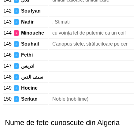
♂
142
Soufyan
♂
143
Nadir
, Stimati
♂
144
Minouche
cu voința fel de puternic ca un coif
♀
145
Souhail
Canopus stele, strălucitoare pe cer
♂
146
Fethi
♂
147
ادريس
♂
148
سيف الدين
♂
149
Hocine
♂
150
Serkan
Noble (nobilime)
♂
Nume de fete cunoscute din Algeria