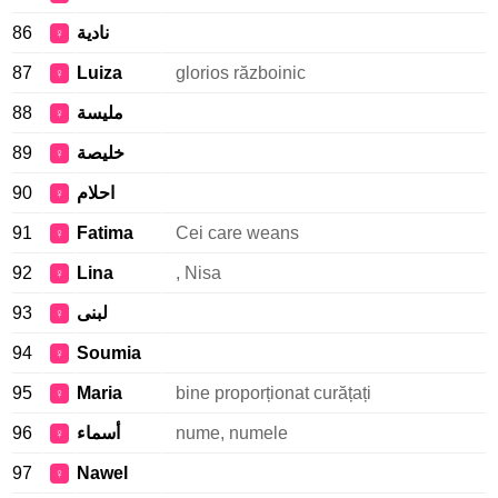
86
نادية
♀
87
Luiza
glorios războinic
♀
88
مليسة
♀
89
خليصة
♀
90
احلام
♀
91
Fatima
Cei care weans
♀
92
Lina
, Nisa
♀
93
لبنى
♀
94
Soumia
♀
95
Maria
bine proporționat curățați
♀
96
أسماء
nume, numele
♀
97
Nawel
♀