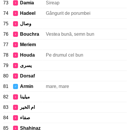
73
Damia
Sireap
♀
74
Hadeel
Gângurit de porumbei
♀
75
وصال
♀
76
Bouchra
Vestea bună, semn bun
♀
77
Meriem
♀
78
Houda
Pe drumul cel bun
♀
79
يسرى
♀
80
Dorsaf
♀
81
Armin
mare, mare
♂
82
ميلينا
♀
83
ام الخير
♀
84
صفاء
♀
85
Shahinaz
♀