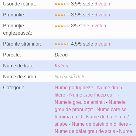
Ușor de reținut:
3.5/5 stele
6 voturi
Pronunție:
3.5/5 stele
6 voturi
Pronunţie
3/5 stele
5 voturi
englezească:
Părerile străinilor:
4.5/5 stele
5 voturi
Porecle:
Diego
Nume de frați:
Kylian
Nume de surori:
Nu există date
Categorii:
Nume portugheze
-
Nume din 5
litere
-
Nume care încep cu T
-
Numele greu de amintit
-
Numele
greu de pronunțat
-
Nume care se
termină cu O
-
Nume de baieti cu 2
silabe
-
Nume de baieti din 5 litere
-
Nume de băiat greu de scris
-
Nume