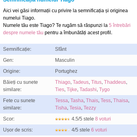
Aici vei găsi informații cu privire la semnificația și originea
numelui Tiago.
Numele tău este Tiago? Te rugăm să răspunzi la
5 întrebări
despre numele tău
pentru a îmbunătăți acest profil.
Semnificație:
Sfânt
Gen:
Masculin
Origine:
Portughez
Băieți cu sunete
Thiago
,
Tadeus
,
Titus
,
Thaddeus
,
similare:
Ties
,
Tijke
,
Tadashi
,
Tygo
Fete cu sunete
Tessa
,
Tasha
,
Thais
,
Tess
,
Thaisa
,
similare:
Tisha
,
Tesia
,
Tezzy
Scor:
4.5/5 stele
8 voturi
Ușor de scris:
4/5 stele
6 voturi