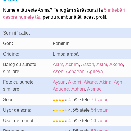
Numele tău este Asma? Te rugăm să răspunzi la
5 întrebări
despre numele tău
pentru a îmbunătăți acest profil.
Semnificație:
Gen:
Feminin
Origine:
Limba arabă
Băieți cu sunete
Akim
,
Achim
,
Assan
,
Asim
,
Akeno
,
similare:
Asen
,
Achaean
,
Agneya
Fete cu sunete
Aysun
,
Akemi
,
Akane
,
Akina
,
Agni
,
similare:
Aquene
,
Ashan
,
Asmae
Scor:
4.5/5 stele
76 voturi
Ușor de scris:
4.5/5 stele
54 voturi
Ușor de reținut:
4.5/5 stele
54 voturi