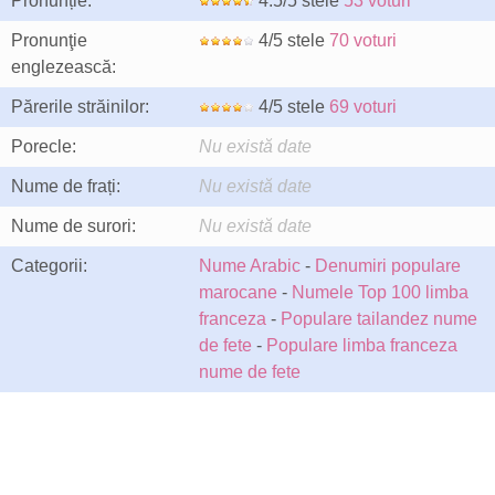
Pronunție:
4.5/5 stele
53 voturi
Pronunţie
4/5 stele
70 voturi
englezească:
Părerile străinilor:
4/5 stele
69 voturi
Porecle:
Nu există date
Nume de frați:
Nu există date
Nume de surori:
Nu există date
Categorii:
Nume Arabic
-
Denumiri populare
marocane
-
Numele Top 100 limba
franceza
-
Populare tailandez nume
de fete
-
Populare limba franceza
nume de fete