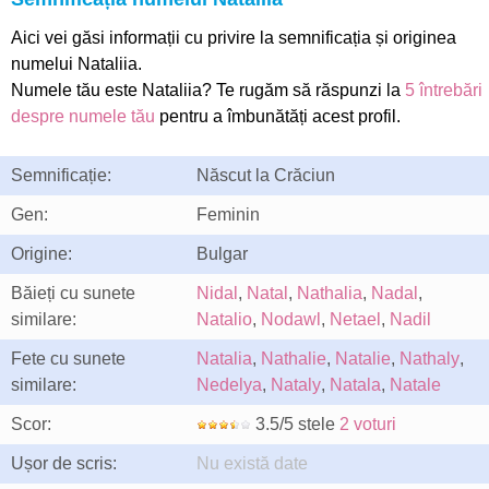
Aici vei găsi informații cu privire la semnificația și originea
numelui Nataliia.
Numele tău este Nataliia? Te rugăm să răspunzi la
5 întrebări
despre numele tău
pentru a îmbunătăți acest profil.
Semnificație:
Născut la Crăciun
Gen:
Feminin
Origine:
Bulgar
Băieți cu sunete
Nidal
,
Natal
,
Nathalia
,
Nadal
,
similare:
Natalio
,
Nodawl
,
Netael
,
Nadil
Fete cu sunete
Natalia
,
Nathalie
,
Natalie
,
Nathaly
,
similare:
Nedelya
,
Nataly
,
Natala
,
Natale
Scor:
3.5/5 stele
2 voturi
Ușor de scris:
Nu există date