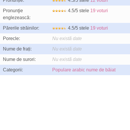
Pronunție:
4.5/5 stele
12 voturi
Pronunţie
4.5/5 stele
19 voturi
englezească:
Părerile străinilor:
4.5/5 stele
19 voturi
Porecle:
Nu există date
Nume de frați:
Nu există date
Nume de surori:
Nu există date
Categorii:
Populare arabic nume de băiat