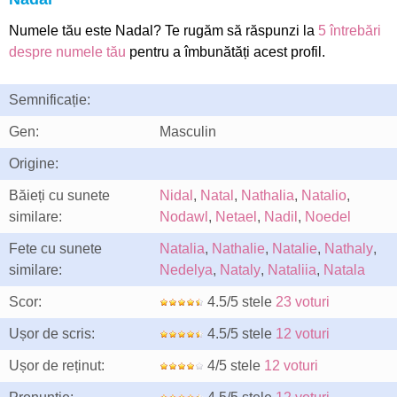
Numele tău este Nadal? Te rugăm să răspunzi la
5 întrebări
despre numele tău
pentru a îmbunătăți acest profil.
Semnificație:
Gen:
Masculin
Origine:
Băieți cu sunete
Nidal
,
Natal
,
Nathalia
,
Natalio
,
similare:
Nodawl
,
Netael
,
Nadil
,
Noedel
Fete cu sunete
Natalia
,
Nathalie
,
Natalie
,
Nathaly
,
similare:
Nedelya
,
Nataly
,
Nataliia
,
Natala
Scor:
4.5/5 stele
23 voturi
Ușor de scris:
4.5/5 stele
12 voturi
Ușor de reținut:
4/5 stele
12 voturi