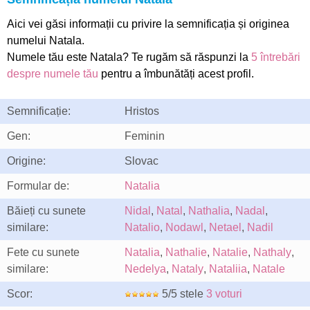
Aici vei găsi informații cu privire la semnificația și originea
numelui Natala.
Numele tău este Natala? Te rugăm să răspunzi la
5 întrebări
despre numele tău
pentru a îmbunătăți acest profil.
Semnificație:
Hristos
Gen:
Feminin
Origine:
Slovac
Formular de:
Natalia
Băieți cu sunete
Nidal
,
Natal
,
Nathalia
,
Nadal
,
similare:
Natalio
,
Nodawl
,
Netael
,
Nadil
Fete cu sunete
Natalia
,
Nathalie
,
Natalie
,
Nathaly
,
similare:
Nedelya
,
Nataly
,
Nataliia
,
Natale
Scor:
5/5 stele
3 voturi