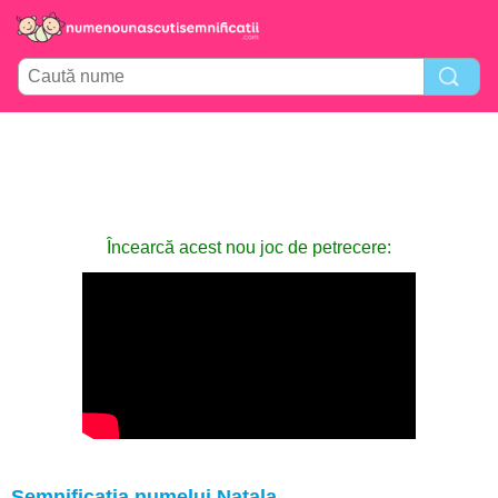
Încearcă acest nou joc de petrecere:
Semnificația numelui Natala