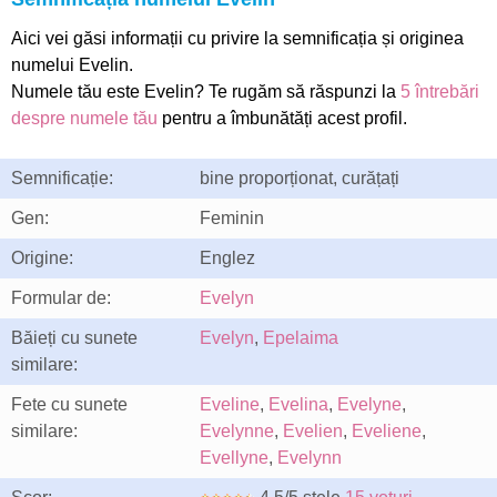
Aici vei găsi informații cu privire la semnificația și originea
numelui Evelin.
Numele tău este Evelin? Te rugăm să răspunzi la
5 întrebări
despre numele tău
pentru a îmbunătăți acest profil.
Semnificație:
bine proporționat, curățați
Gen:
Feminin
Origine:
Englez
Formular de:
Evelyn
Băieți cu sunete
Evelyn
,
Epelaima
similare:
Fete cu sunete
Eveline
,
Evelina
,
Evelyne
,
similare:
Evelynne
,
Evelien
,
Eveliene
,
Evellyne
,
Evelynn