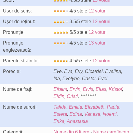
Scor:
4.5/5 stele
15 voturi
Ușor de scris:
4/5 stele
12 voturi
Ușor de reținut:
3.5/5 stele
12 voturi
Pronunție:
5/5 stele
12 voturi
Pronunţie
4/5 stele
13 voturi
englezească:
Părerile străinilor:
4.5/5 stele
12 voturi
Porecle:
Eve, Eva, Evy, Cicardel, Evelina,
Ina, Evelyne, Castor, Evei
Nume de frați:
Efraim
,
Ervin
,
Elvis
,
Elias
,
Kristof
,
Eldin
,
Cristi
, *********
Nume de surori:
Talida
,
Emilia
,
Elisabeth
,
Paula
,
Estera
,
Edina
,
Vanesa
,
Noemi
,
Erika
,
Anastasia
Categorii:
Nume din 6 litere
-
Nume care încep