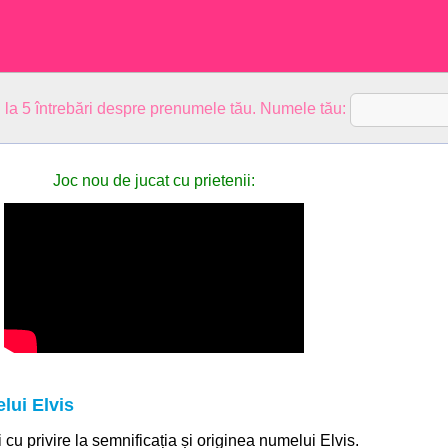
 la 5 întrebări despre prenumele tău. Numele tău:
Joc nou de jucat cu prietenii:
lui Elvis
i cu privire la semnificația și originea numelui Elvis.