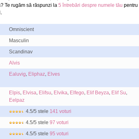
s? Te rugăm să răspunzi la
5 întrebări despre numele tău
pentru
.
Omniscient
Masculin
Scandinav
Alvis
Ealuvig
,
Eliphaz
,
Elves
Elpis
,
Elvisa
,
Elifsu
,
Elvika
,
Elfego
,
Elif Beyza
,
Elif Su
,
Eelpaz
4.5/5 stele
141 voturi
4.5/5 stele
97 voturi
4.5/5 stele
95 voturi