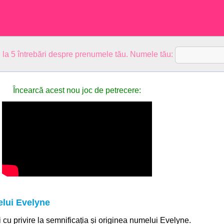
 la 5 întrebări despre prenumele tău. Numele tău:
Încearcă acest nou joc de petrecere:
elui Evelyne
ii cu privire la semnificația și originea numelui Evelyne.