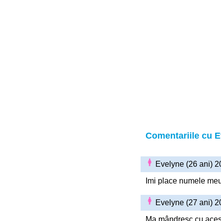
Comentariile cu 
Evelyne (26 ani) 
Imi place numele me
Evelyne (27 ani) 
Ma mândresc cu acest