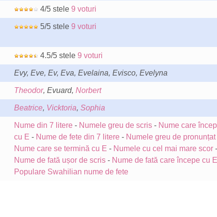
4/5 stele
9 voturi
5/5 stele
9 voturi
4.5/5 stele
9 voturi
Evy, Eve, Ev, Eva, Evelaina, Evisco, Evelyna
Theodor
, Evuard,
Norbert
Beatrice
,
Vicktoria
,
Sophia
Nume din 7 litere
-
Numele greu de scris
-
Nume care încep
cu E
-
Nume de fete din 7 litere
-
Numele greu de pronunțat
Nume care se termină cu E
-
Numele cu cel mai mare scor
Nume de fată ușor de scris
-
Nume de fată care începe cu 
Populare Swahilian nume de fete