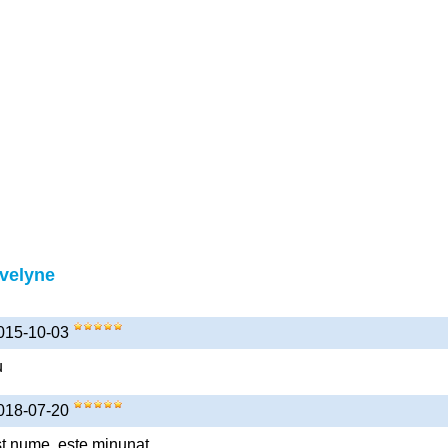
Evelyne
2015-10-03
u
2018-07-20
 nume, este minunat.