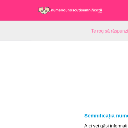
Te rog să răspunzi
Semnificația num
Aici vei găsi informaț