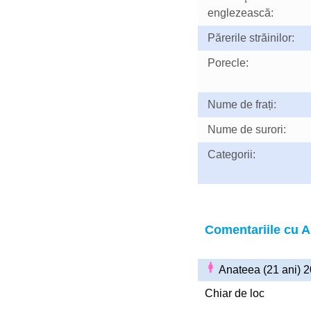
englezească:
Părerile străinilor:
Porecle:
Nume de frați:
Nume de surori:
Categorii:
Comentariile cu 
Anateea (21 ani) 
Chiar de loc