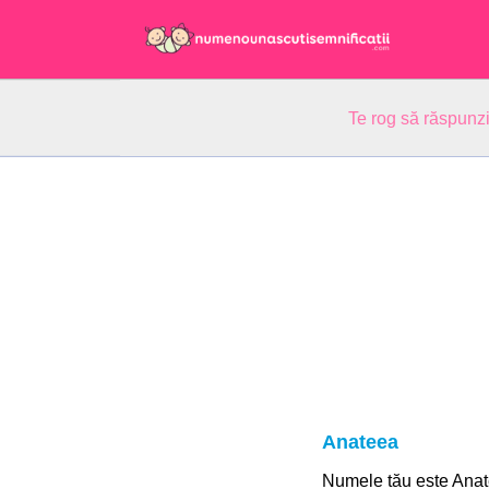
Te rog să răspunzi
Anateea
Numele tău este Anat