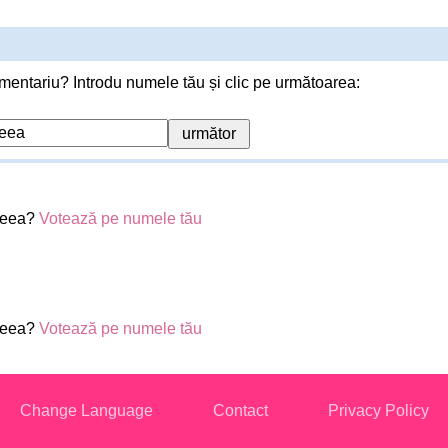
mentariu? Introdu numele tău și clic pe următoarea:
teea?
Votează pe numele tău
teea?
Votează pe numele tău
Change Language
Contact
Privacy Policy