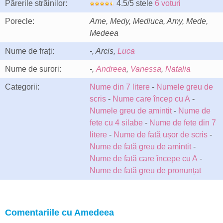
Părerile străinilor:
4.5/5 stele
6 voturi
Porecle:
Ame, Medy, Mediuca, Amy, Mede,
Medeea
Nume de frați:
-, Arcis,
Luca
Nume de surori:
-,
Andreea
,
Vanessa
,
Natalia
Categorii:
Nume din 7 litere
-
Numele greu de
scris
-
Nume care încep cu A
-
Numele greu de amintit
-
Nume de
fete cu 4 silabe
-
Nume de fete din 7
litere
-
Nume de fată ușor de scris
-
Nume de fată greu de amintit
-
Nume de fată care începe cu A
-
Nume de fată greu de pronunțat
Comentariile cu Amedeea