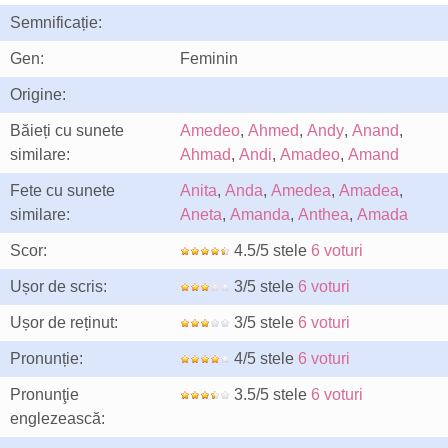
Semnificație:
Gen:
Feminin
Origine:
Băieți cu sunete
Amedeo
,
Ahmed
,
Andy
,
Anand
,
similare:
Ahmad
,
Andi
,
Amadeo
,
Amand
Fete cu sunete
Anita
,
Anda
,
Amedea
,
Amadea
,
similare:
Aneta
,
Amanda
,
Anthea
,
Amada
Scor:
4.5/5 stele
6 voturi
Ușor de scris:
3/5 stele
6 voturi
Ușor de reținut:
3/5 stele
6 voturi
Pronunție:
4/5 stele
6 voturi
Pronunţie
3.5/5 stele
6 voturi
englezească: