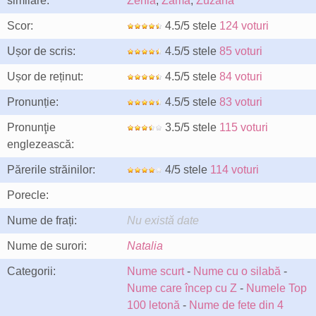
similare:
Zenia
,
Zama
,
Zuzana
Scor:
4.5/5 stele
124 voturi
Ușor de scris:
4.5/5 stele
85 voturi
Ușor de reținut:
4.5/5 stele
84 voturi
Pronunție:
4.5/5 stele
83 voturi
Pronunţie
3.5/5 stele
115 voturi
englezească:
Părerile străinilor:
4/5 stele
114 voturi
Porecle:
Nume de frați:
Nu există date
Nume de surori:
Natalia
Categorii:
Nume scurt
-
Nume cu o silabă
-
Nume care încep cu Z
-
Numele Top
100 letonă
-
Nume de fete din 4