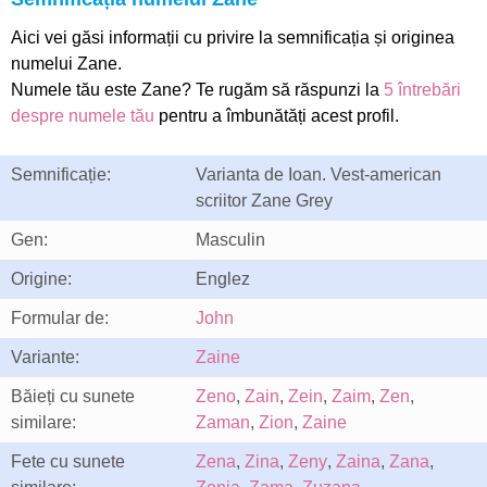
Aici vei găsi informații cu privire la semnificația și originea
numelui Zane.
Numele tău este Zane? Te rugăm să răspunzi la
5 întrebări
despre numele tău
pentru a îmbunătăți acest profil.
Semnificație:
Varianta de Ioan. Vest-american
scriitor Zane Grey
Gen:
Masculin
Origine:
Englez
Formular de:
John
Variante:
Zaine
Băieți cu sunete
Zeno
,
Zain
,
Zein
,
Zaim
,
Zen
,
similare:
Zaman
,
Zion
,
Zaine
Fete cu sunete
Zena
,
Zina
,
Zeny
,
Zaina
,
Zana
,