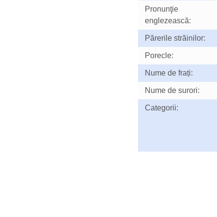
Pronunţie
englezească:
Părerile străinilor:
Porecle:
Nume de frați:
Nume de surori:
Categorii: