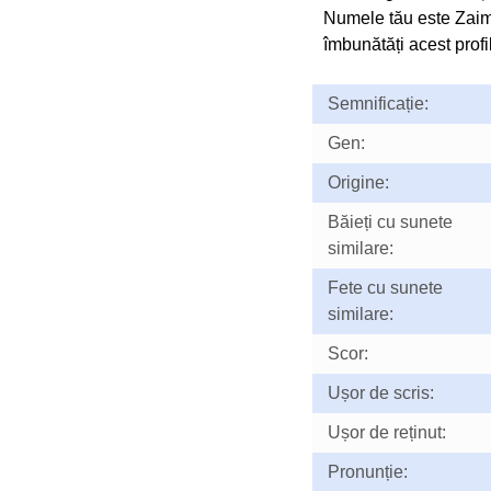
Numele tău este Zaim
îmbunătăți acest profil
Semnificație:
Gen:
Origine:
Băieți cu sunete
similare:
Fete cu sunete
similare:
Scor:
Ușor de scris:
Ușor de reținut:
Pronunție: