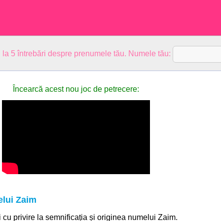
 la 5 întrebări despre prenumele tău. Numele tău:
Încearcă acest nou joc de petrecere:
elui Zaim
i cu privire la semnificația și originea numelui Zaim.