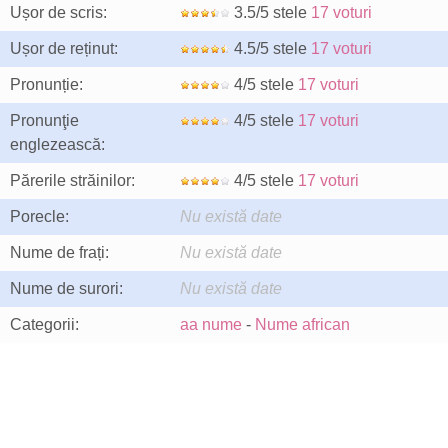
Ușor de scris:
3.5/5 stele
17 voturi
Ușor de reținut:
4.5/5 stele
17 voturi
Pronunție:
4/5 stele
17 voturi
Pronunţie
4/5 stele
17 voturi
englezească:
Părerile străinilor:
4/5 stele
17 voturi
Porecle:
Nu există date
Nume de frați:
Nu există date
Nume de surori:
Nu există date
Categorii:
aa nume
-
Nume african