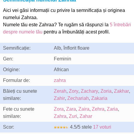
Aici vei găsi informații cu privire la semnificația și originea
numelui Zahraa.
Numele tău este Zahraa? Te rugăm să răspunzi la
5 întrebări
despre numele tău
pentru a îmbunătăți acest profil.
Semnificație:
Alb, înflorit floare
Gen:
Feminin
Origine:
African
Formular de:
zahra
Băieți cu sunete
Zerah
,
Zory
,
Zachary
,
Zoria
,
Zakhar
,
similare:
Zahir
,
Zechariah
,
Zakaria
Fete cu sunete
Zora
,
Zara
,
Zaira
,
Zehra
,
Zaria
,
similare:
Zahra
,
Zuri
,
Zahar
Scor:
4.5/5 stele
17 voturi