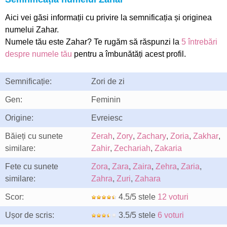
Aici vei găsi informații cu privire la semnificația și originea
numelui Zahar.
Numele tău este Zahar? Te rugăm să răspunzi la
5 întrebări
despre numele tău
pentru a îmbunătăți acest profil.
Semnificație:
Zori de zi
Gen:
Feminin
Origine:
Evreiesc
Băieți cu sunete
Zerah
,
Zory
,
Zachary
,
Zoria
,
Zakhar
,
similare:
Zahir
,
Zechariah
,
Zakaria
Fete cu sunete
Zora
,
Zara
,
Zaira
,
Zehra
,
Zaria
,
similare:
Zahra
,
Zuri
,
Zahara
Scor:
4.5/5 stele
12 voturi
Ușor de scris:
3.5/5 stele
6 voturi