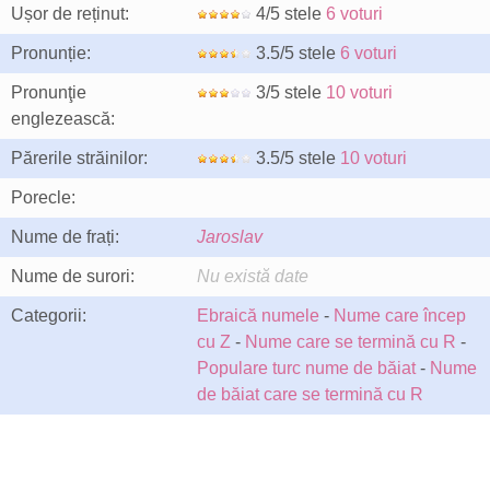
Ușor de reținut:
4/5 stele
6 voturi
Pronunție:
3.5/5 stele
6 voturi
Pronunţie
3/5 stele
10 voturi
englezească:
Părerile străinilor:
3.5/5 stele
10 voturi
Porecle:
Nume de frați:
Jaroslav
Nume de surori:
Nu există date
Categorii:
Ebraică numele
-
Nume care încep
cu Z
-
Nume care se termină cu R
-
Populare turc nume de băiat
-
Nume
de băiat care se termină cu R