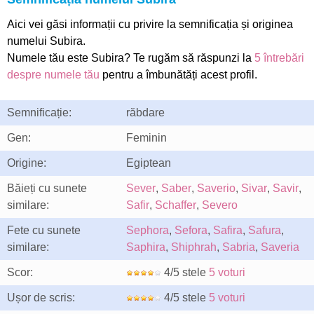
Aici vei găsi informații cu privire la semnificația și originea
numelui Subira.
Numele tău este Subira? Te rugăm să răspunzi la
5 întrebări
despre numele tău
pentru a îmbunătăți acest profil.
Semnificație:
răbdare
Gen:
Feminin
Origine:
Egiptean
Băieți cu sunete
Sever
,
Saber
,
Saverio
,
Sivar
,
Savir
,
similare:
Safir
,
Schaffer
,
Severo
Fete cu sunete
Sephora
,
Sefora
,
Safira
,
Safura
,
similare:
Saphira
,
Shiphrah
,
Sabria
,
Saveria
Scor:
4/5 stele
5 voturi
Ușor de scris:
4/5 stele
5 voturi