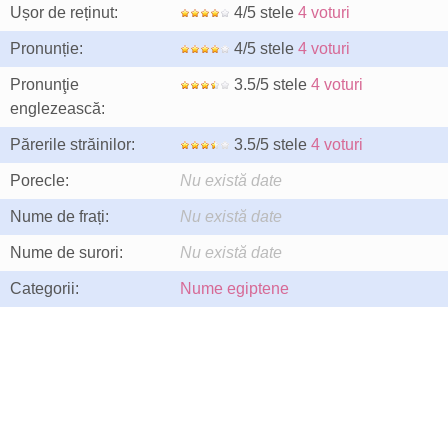
Ușor de reținut:
4/5 stele
4 voturi
Pronunție:
4/5 stele
4 voturi
Pronunţie
3.5/5 stele
4 voturi
englezească:
Părerile străinilor:
3.5/5 stele
4 voturi
Porecle:
Nu există date
Nume de frați:
Nu există date
Nume de surori:
Nu există date
Categorii:
Nume egiptene