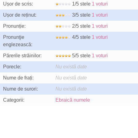
Ușor de scris:
1/5 stele
1 voturi
Ușor de reținut:
3/5 stele
1 voturi
Pronunție:
2/5 stele
1 voturi
Pronunţie
4/5 stele
1 voturi
englezească:
Părerile străinilor:
5/5 stele
1 voturi
Porecle:
Nu există date
Nume de frați:
Nu există date
Nume de surori:
Nu există date
Categorii:
Ebraică numele