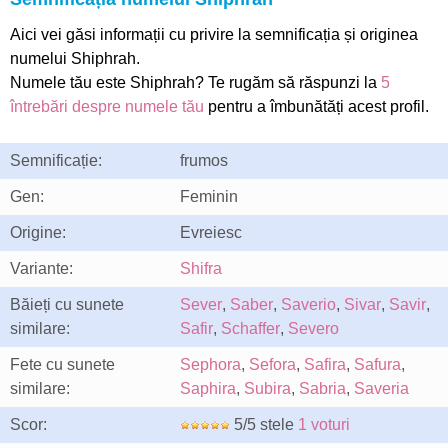
Aici vei găsi informații cu privire la semnificația și originea
numelui Shiphrah.
Numele tău este Shiphrah? Te rugăm să răspunzi la
5
întrebări despre numele tău
pentru a îmbunătăți acest profil.
Semnificație:
frumos
Gen:
Feminin
Origine:
Evreiesc
Variante:
Shifra
Băieți cu sunete
Sever
,
Saber
,
Saverio
,
Sivar
,
Savir
,
similare:
Safir
,
Schaffer
,
Severo
Fete cu sunete
Sephora
,
Sefora
,
Safira
,
Safura
,
similare:
Saphira
,
Subira
,
Sabria
,
Saveria
Scor:
5/5 stele
1 voturi