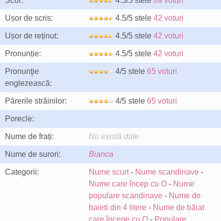
Scor:
4.5/5 stele
69 voturi
Ușor de scris:
4.5/5 stele
42 voturi
Ușor de reținut:
4.5/5 stele
42 voturi
Pronunție:
4.5/5 stele
42 voturi
Pronunţie
4/5 stele
65 voturi
englezească:
Părerile străinilor:
4/5 stele
65 voturi
Porecle:
Nume de frați:
Nu există date
Nume de surori:
Bianca
Categorii:
Nume scurt
-
Nume scandinave
-
Nume care încep cu O
-
Nume
populare scandinave
-
Nume de
baieti din 4 litere
-
Nume de băiat
care începe cu O
-
Populare