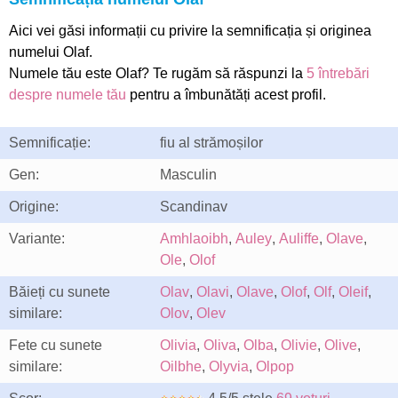
Aici vei găsi informații cu privire la semnificația și originea
numelui Olaf.
Numele tău este Olaf? Te rugăm să răspunzi la
5 întrebări
despre numele tău
pentru a îmbunătăți acest profil.
Semnificație:
fiu al strămoșilor
Gen:
Masculin
Origine:
Scandinav
Variante:
Amhlaoibh
,
Auley
,
Auliffe
,
Olave
,
Ole
,
Olof
Băieți cu sunete
Olav
,
Olavi
,
Olave
,
Olof
,
Olf
,
Oleif
,
similare:
Olov
,
Olev
Fete cu sunete
Olivia
,
Oliva
,
Olba
,
Olivie
,
Olive
,
similare:
Oilbhe
,
Olyvia
,
Olpop